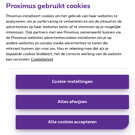
Proximus gebruikt cookies
Proximus installeert cookies om het gebruik van haar websites te
Forumvoorwaarden
Accessibility statement
analyseren, om je surfervaring te verbeteren en om de inhoud en de
advertenties op haar websites beter af te stemmen op je mogelijke
interesses. Ook partners met wie Proximus samenwerkt kunnen via
de Proximus websites advertentiecookies installeren om je op
andere websites en sociale media advertenties te tonen die
relevant kunnen zijn voor jou. Hou er rekening mee dat als je
Alle rechten voorbehouden. ©
2026
Proximus
bepaalde cookies blokkeert, het de correcte werking van de website
kan verstoren
Cookiebeleid
Algemene voorwaarden, consumenteninfo
Prijslijst en tarieven
Toegankelijkheid
Privacy
Cookiebeleid
Cookie manager
Bedrijfsgegevens
Deze website is gecreëerd en wordt beheerd conform het
Cookie-instellingen
Belgisch recht.
Koning Albert II-laan 27 - B-1030 Brussel.
Alles afwijzen
Carrier & Wholesale Solutions
Alle cookies accepteren
Proximus Group
|
Telindus
Jobs
|
Sitemap