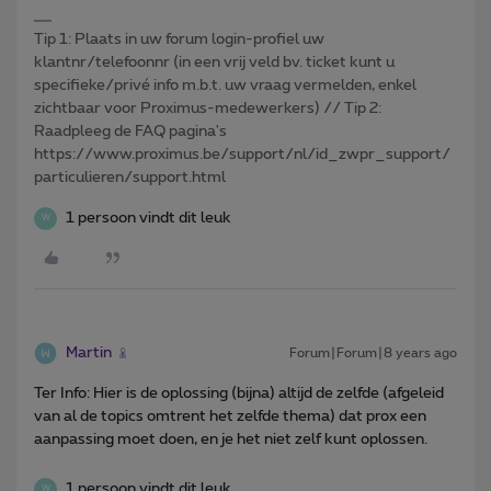
Tip 1: Plaats in uw forum login-profiel uw
klantnr/telefoonnr (in een vrij veld bv. ticket kunt u
specifieke/privé info m.b.t. uw vraag vermelden, enkel
zichtbaar voor Proximus-medewerkers) // Tip 2:
Raadpleeg de FAQ pagina's
https://www.proximus.be/support/nl/id_zwpr_support/
particulieren/support.html
1 persoon vindt dit leuk
W
Martin
Forum|Forum|8 years ago
Ter Info: Hier is de oplossing (bijna) altijd de zelfde (afgeleid
van al de topics omtrent het zelfde thema) dat prox een
aanpassing moet doen, en je het niet zelf kunt oplossen.
1 persoon vindt dit leuk
W