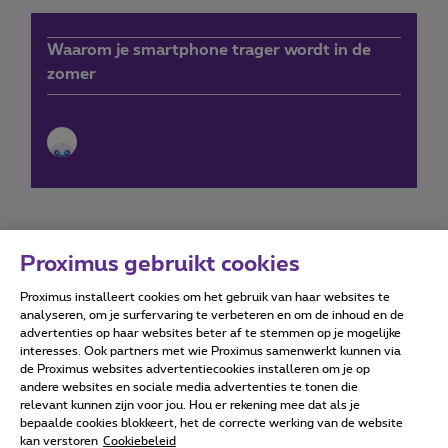
Waarom je smartphone trager wordt in de
zomer
Proximus gebruikt cookies
Proximus installeert cookies om het gebruik van haar websites te
Forumvoorwaarden
Accessibility statement
analyseren, om je surfervaring te verbeteren en om de inhoud en de
advertenties op haar websites beter af te stemmen op je mogelijke
interesses. Ook partners met wie Proximus samenwerkt kunnen via
de Proximus websites advertentiecookies installeren om je op
andere websites en sociale media advertenties te tonen die
relevant kunnen zijn voor jou. Hou er rekening mee dat als je
Alle rechten voorbehouden. ©
2026
Proximus
bepaalde cookies blokkeert, het de correcte werking van de website
kan verstoren
Cookiebeleid
Algemene voorwaarden, consumenteninfo