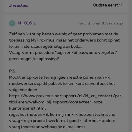
Oudste eerst
3 reacties
M_016
Forum|Forum|8 years ago
M
Zelf heb ik tot op heden weinig of geen problemen met de
toepassing MyProximus, maar het onderwerp komt op het
forum inderdaad regelmatig aan bod....
Vraag: vormt procedure "login en/of paswoord vergeten"
geen mogelijke oplossing?
P.S.
Mocht er op korte termijn geen reactie komen van Px
medewerkers op dit publiek forum kunt u eventueel het
volgende doen
https://www.proximus.be/support/nl/id_cr_contact/par
ticulieren/welkom-bij-support/contacteer-onze-
klantendienst.html
regel het meteen - ik ken mijn nr - ik heb een technische
vraag - mijn product werkt niet goed - internet - andere
vraag (onderaan webpagine e-mail ons)