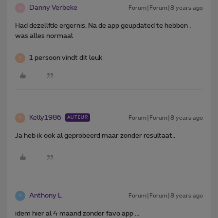
Danny Verbeke
Forum|Forum|8 years ago
D
Had dezellfde ergernis. Na de app geupdated te hebben ,
was alles normaal
1 persoon vindt dit leuk
K
Kelly1986
Forum|Forum|8 years ago
AUTEUR
K
Ja heb ik ook al geprobeerd maar zonder resultaat..
Anthony L
Forum|Forum|8 years ago
A
idem hier al 4 maand zonder favo app ...