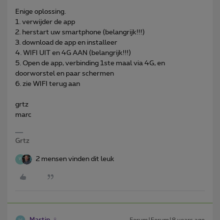
Enige oplossing.
1. verwijder de app
2. herstart uw smartphone (belangrijk!!!)
3. download de app en installeer
4. WIFI UIT en 4G AAN (belangrijk!!!)
5. Open de app, verbinding 1ste maal via 4G, en
doorworstel en paar schermen
6. zie WIFI terug aan
grtz
marc
Grtz
2 mensen vinden dit leuk
W
Martin
Forum|Forum|8 years ago