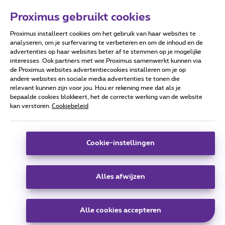
Proximus gebruikt cookies
Proximus installeert cookies om het gebruik van haar websites te
Forumvoorwaarden
Accessibility statement
analyseren, om je surfervaring te verbeteren en om de inhoud en de
advertenties op haar websites beter af te stemmen op je mogelijke
interesses. Ook partners met wie Proximus samenwerkt kunnen via
de Proximus websites advertentiecookies installeren om je op
andere websites en sociale media advertenties te tonen die
relevant kunnen zijn voor jou. Hou er rekening mee dat als je
Alle rechten voorbehouden. ©
2026
Proximus
bepaalde cookies blokkeert, het de correcte werking van de website
kan verstoren
Cookiebeleid
Algemene voorwaarden, consumenteninfo
Prijslijst en tarieven
Toegankelijkheid
Privacy
Cookiebeleid
Cookie manager
Bedrijfsgegevens
Deze website is gecreëerd en wordt beheerd conform het
Cookie-instellingen
Belgisch recht.
Koning Albert II-laan 27 - B-1030 Brussel.
Alles afwijzen
Carrier & Wholesale Solutions
Alle cookies accepteren
Proximus Group
|
Telindus
Jobs
|
Sitemap