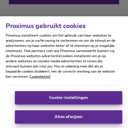
Proximus gebruikt cookies
Proximus installeert cookies om het gebruik van haar websites te
Forumvoorwaarden
Accessibility statement
analyseren, om je surfervaring te verbeteren en om de inhoud en de
advertenties op haar websites beter af te stemmen op je mogelijke
interesses. Ook partners met wie Proximus samenwerkt kunnen via
de Proximus websites advertentiecookies installeren om je op
andere websites en sociale media advertenties te tonen die
relevant kunnen zijn voor jou. Hou er rekening mee dat als je
Alle rechten voorbehouden. ©
2026
Proximus
bepaalde cookies blokkeert, het de correcte werking van de website
kan verstoren
Cookiebeleid
Algemene voorwaarden, consumenteninfo
Prijslijst en tarieven
Toegankelijkheid
Privacy
Cookiebeleid
Cookie manager
Bedrijfsgegevens
Deze website is gecreëerd en wordt beheerd conform het
Cookie-instellingen
Belgisch recht.
Koning Albert II-laan 27 - B-1030 Brussel.
Alles afwijzen