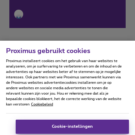
Proximus gebruikt cookies
Proximus installeert cookies om het gebruik van haar websites te
Forumvoorwaarden
Accessibility statement
analyseren, om je surfervaring te verbeteren en om de inhoud en de
advertenties op haar websites beter af te stemmen op je mogelijke
interesses. Ook partners met wie Proximus samenwerkt kunnen via
de Proximus websites advertentiecookies installeren om je op
andere websites en sociale media advertenties te tonen die
relevant kunnen zijn voor jou. Hou er rekening mee dat als je
Alle rechten voorbehouden. ©
2026
Proximus
bepaalde cookies blokkeert, het de correcte werking van de website
kan verstoren
Cookiebeleid
Algemene voorwaarden, consumenteninfo
Prijslijst en tarieven
Toegankelijkheid
Privacy
Cookiebeleid
Cookie manager
Bedrijfsgegevens
Deze website is gecreëerd en wordt beheerd conform het
Cookie-instellingen
Belgisch recht.