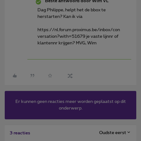
Beste antwoord door
Wim VL
Dag Philippe, helpt het de bbox te
herstarten? Kan ik via
https://nl.forum.proximus.be/inbox/con
versation?with=51679 je vaste lijnnr of
klantennr krijgen? MVG, Wim
Er kunnen geen reacties meer worden geplaatst op dit
onderwerp.
Oudste eerst
3 reacties