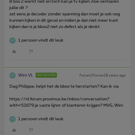
B box 2 werkt niet en toch kan je tv kijken ,hoe verklaren
jullie dit ?
zet eens je decoder zonder spanning dan moet je ook nog
kunnen kijken in dit geval en indien je dan niet meer kunt
kijken dan is je bbox2 niet zo defect als je denkt.
1 persoon vindt dit leuk
W
Wim VL
Forum|Forum|8 years ago
ANTWOORD
W
Dag Philippe, helpt het de bbox te herstarten? Kan ik via
https://nl.forum.proximus.be/inbox/conversation?
with=51679 je vaste lijnnr of klantennr krijgen? MVG, Wim
1 persoon vindt dit leuk
W