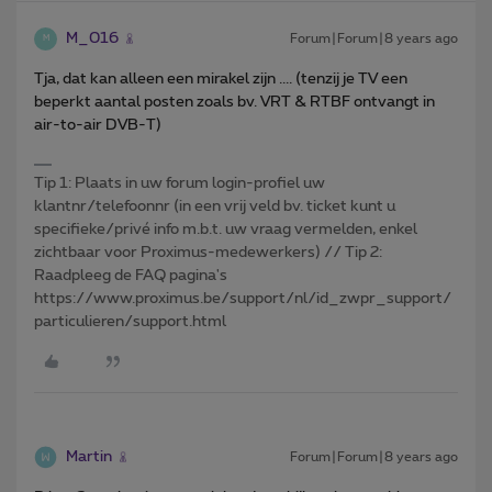
M_016
Forum|Forum|8 years ago
M
Tja, dat kan alleen een mirakel zijn .... (tenzij je TV een
beperkt aantal posten zoals bv. VRT & RTBF ontvangt in
air-to-air DVB-T)
Tip 1: Plaats in uw forum login-profiel uw
klantnr/telefoonnr (in een vrij veld bv. ticket kunt u
specifieke/privé info m.b.t. uw vraag vermelden, enkel
zichtbaar voor Proximus-medewerkers) // Tip 2:
Raadpleeg de FAQ pagina's
https://www.proximus.be/support/nl/id_zwpr_support/
particulieren/support.html
Martin
Forum|Forum|8 years ago