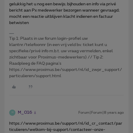
gelukkig het u nog een bewijs; bijhouden en info via privé
bericht aan Px medewerker bezorgen wanneer gevraagd;
mocht een reactie uitblijven klacht indienen en factuur
betwisten
Tip 1: Plaats in uw forum login-profiel uw
klantnr/telefoonnr (in een vrij veld bv. ticket kunt u
specifieke/privé info m.b.t. uw vraag vermelden, enkel
zichtbaar voor Proximus-medewerkers) // Tip 2:
Raadpleeg de FAQ pagina's
https://www.proximus.be/support/nl/id_zwpr_support/
particulieren/support.html
M_016
Forum|Forum|8 years ago
M
https://www.proximus.be/support/nl/id_cr_contact/par
ticulieren/welkom-bij-support/contacteer-onze-