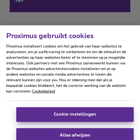
Proximus gebruikt cookies
Proximus installeert cookies om het gebruik van haar websites te
Forumvoorwaarden
Accessibility statement
analyseren, om je surfervaring te verbeteren en om de inhoud en de
advertenties op haar websites beter af te stemmen op je mogelijke
interesses. Ook partners met wie Proximus samenwerkt kunnen via
de Proximus websites advertentiecookies installeren om je op
andere websites en sociale media advertenties te tonen die
relevant kunnen zijn voor jou. Hou er rekening mee dat als je
Alle rechten voorbehouden. ©
2026
Proximus
bepaalde cookies blokkeert, het de correcte werking van de website
kan verstoren
Cookiebeleid
Algemene voorwaarden, consumenteninfo
Prijslijst en tarieven
Toegankelijkheid
Privacy
Cookiebeleid
Cookie manager
Bedrijfsgegevens
Deze website is gecreëerd en wordt beheerd conform het
Cookie-instellingen
Belgisch recht.
Koning Albert II-laan 27 - B-1030 Brussel.
Alles afwijzen