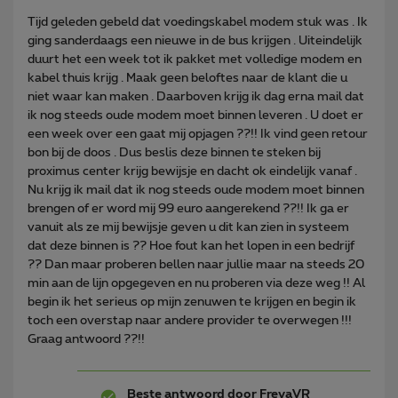
Tijd geleden gebeld dat voedingskabel modem stuk was . Ik
ging sanderdaags een nieuwe in de bus krijgen . Uiteindelijk
duurt het een week tot ik pakket met volledige modem en
kabel thuis krijg . Maak geen beloftes naar de klant die u
niet waar kan maken . Daarboven krijg ik dag erna mail dat
ik nog steeds oude modem moet binnen leveren . U doet er
een week over een gaat mij opjagen ??!! Ik vind geen retour
bon bij de doos . Dus beslis deze binnen te steken bij
proximus center krijg bewijsje en dacht ok eindelijk vanaf .
Nu krijg ik mail dat ik nog steeds oude modem moet binnen
brengen of er word mij 99 euro aangerekend ??!! Ik ga er
vanuit als ze mij bewijsje geven u dit kan zien in systeem
dat deze binnen is ?? Hoe fout kan het lopen in een bedrijf
?? Dan maar proberen bellen naar jullie maar na steeds 20
min aan de lijn opgegeven en nu proberen via deze weg !! Al
begin ik het serieus op mijn zenuwen te krijgen en begin ik
toch een overstap naar andere provider te overwegen !!!
Graag antwoord ??!!
Beste antwoord door
FreyaVR