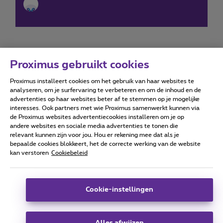
Proximus gebruikt cookies
Proximus installeert cookies om het gebruik van haar websites te
Forumvoorwaarden
Accessibility statement
analyseren, om je surfervaring te verbeteren en om de inhoud en de
advertenties op haar websites beter af te stemmen op je mogelijke
interesses. Ook partners met wie Proximus samenwerkt kunnen via
de Proximus websites advertentiecookies installeren om je op
andere websites en sociale media advertenties te tonen die
relevant kunnen zijn voor jou. Hou er rekening mee dat als je
Alle rechten voorbehouden. ©
2026
Proximus
bepaalde cookies blokkeert, het de correcte werking van de website
kan verstoren
Cookiebeleid
Algemene voorwaarden, consumenteninfo
Prijslijst en tarieven
Toegankelijkheid
Privacy
Cookiebeleid
Cookie manager
Bedrijfsgegevens
Deze website is gecreëerd en wordt beheerd conform het
Cookie-instellingen
Belgisch recht.
Koning Albert II-laan 27 - B-1030 Brussel.