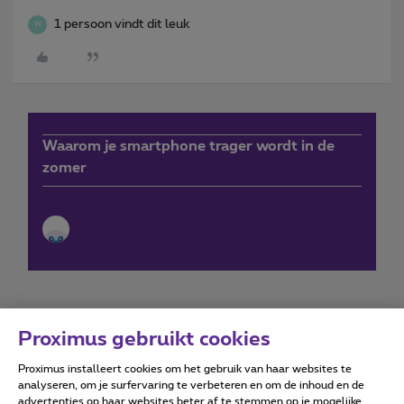
1 persoon vindt dit leuk
W
Waarom je smartphone trager wordt in de
zomer
Proximus gebruikt cookies
Proximus installeert cookies om het gebruik van haar websites te
Forumvoorwaarden
Accessibility statement
analyseren, om je surfervaring te verbeteren en om de inhoud en de
advertenties op haar websites beter af te stemmen op je mogelijke