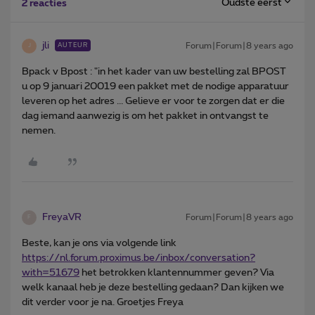
Oudste eerst
2 reacties
jli
Forum|Forum|8 years ago
AUTEUR
J
Bpack v Bpost : "in het kader van uw bestelling zal BPOST
u op 9 januari 20019 een pakket met de nodige apparatuur
leveren op het adres ... Gelieve er voor te zorgen dat er die
dag iemand aanwezig is om het pakket in ontvangst te
nemen.
FreyaVR
Forum|Forum|8 years ago
F
Beste, kan je ons via volgende link
https://nl.
forum.proximus.be/inbox/conversation?
with=51679
het betrokken klantennummer geven? Via
welk kanaal heb je deze bestelling gedaan? Dan kijken we
dit verder voor je na. Groetjes Freya