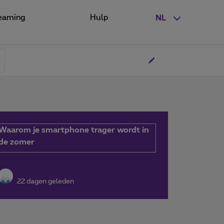
eaming
Hulp
NL
Waarom je smartphone trager wordt in
de zomer
22 dagen geleden