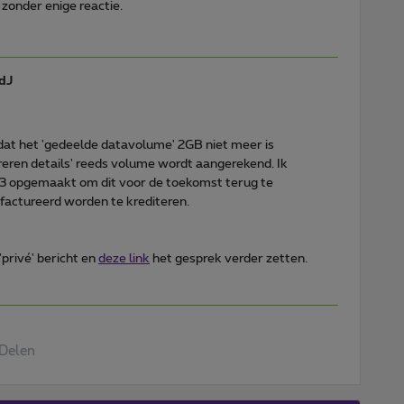
 zonder enige reactie.
dJ
at het 'gedeelde datavolume' 2GB niet meer is
ureren details' reeds volume wordt aangerekend. Ik
3 opgemaakt om dit voor de toekomst terug te
efactureerd worden te krediteren.
'privé' bericht en
deze link
het gesprek verder zetten.
Delen