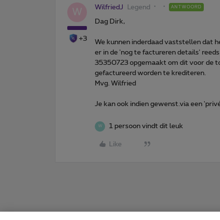
WilfriedJ
Legend
ANTWOORD
W
Dag Dirk,
+3
We kunnen inderdaad vaststellen dat h
er in de 'nog te factureren details' re
35350723 opgemaakt om dit voor de toe
gefactureerd worden te krediteren.
Mvg. Wilfried
Je kan ook indien gewenst.via een 'priv
1 persoon vindt dit leuk
W
Like