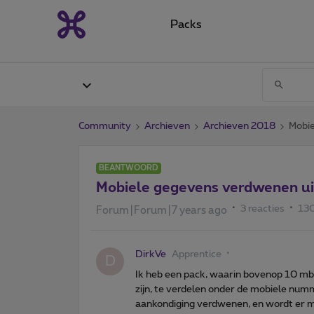
Packs
Community
Archieven
Archieven 2018
Mobie
BEANTWOORD
Mobiele gegevens verdwenen ui
3 reacties
13
Forum|Forum|7 years ago
DirkVe
Apprentice
D
Ik heb een pack, waarin bovenop 10 m
zijn, te verdelen onder de mobiele num
aankondiging verdwenen, en wordt er 