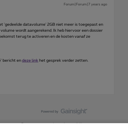
Forum|Forum|7 years ago
et 'gedeelde datavolume' 2GB niet meer is toegepast en
eds volume wordt aangerekend. Ik heb hiervoor een dossier
komst terug te activeren en de kosten vanaf ze
é' bericht en
deze link
het gesprek verder zetten.
Forumvoorwaarden
Accessibility statement