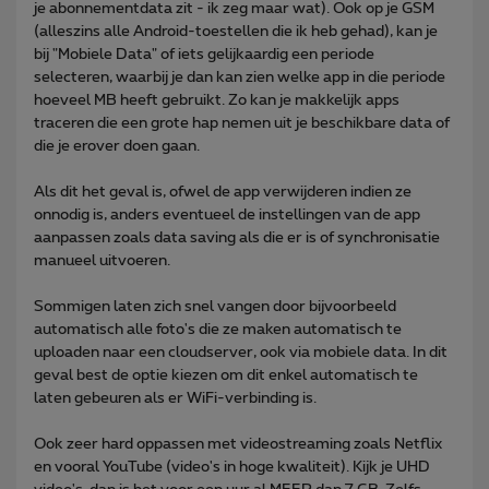
je abonnementdata zit - ik zeg maar wat). Ook op je GSM
(alleszins alle Android-toestellen die ik heb gehad), kan je
bij "Mobiele Data" of iets gelijkaardig een periode
selecteren, waarbij je dan kan zien welke app in die periode
hoeveel MB heeft gebruikt. Zo kan je makkelijk apps
traceren die een grote hap nemen uit je beschikbare data of
die je erover doen gaan.
Als dit het geval is, ofwel de app verwijderen indien ze
onnodig is, anders eventueel de instellingen van de app
aanpassen zoals data saving als die er is of synchronisatie
manueel uitvoeren.
Sommigen laten zich snel vangen door bijvoorbeeld
automatisch alle foto's die ze maken automatisch te
uploaden naar een cloudserver, ook via mobiele data. In dit
geval best de optie kiezen om dit enkel automatisch te
laten gebeuren als er WiFi-verbinding is.
Ook zeer hard oppassen met videostreaming zoals Netflix
en vooral YouTube (video's in hoge kwaliteit). Kijk je UHD