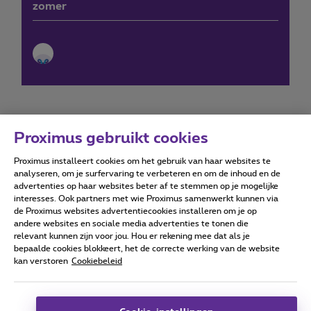
zomer
Proximus gebruikt cookies
Proximus installeert cookies om het gebruik van haar websites te
Forumvoorwaarden
Accessibility statement
analyseren, om je surfervaring te verbeteren en om de inhoud en de
advertenties op haar websites beter af te stemmen op je mogelijke
interesses. Ook partners met wie Proximus samenwerkt kunnen via
de Proximus websites advertentiecookies installeren om je op
andere websites en sociale media advertenties te tonen die
relevant kunnen zijn voor jou. Hou er rekening mee dat als je
Alle rechten voorbehouden. ©
2026
Proximus
bepaalde cookies blokkeert, het de correcte werking van de website
kan verstoren
Cookiebeleid
Algemene voorwaarden, consumenteninfo
Prijslijst en tarieven
Toegankelijkheid
Privacy
Cookiebeleid
Cookie manager
Bedrijfsgegevens
Deze website is gecreëerd en wordt beheerd conform het