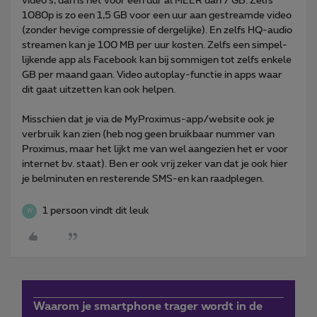
video's, dan is het voor een uur al MEER dan 7 GB. Zelfs
1080p is zo een 1,5 GB voor een uur aan gestreamde video
(zonder hevige compressie of dergelijke). En zelfs HQ-audio
streamen kan je 100 MB per uur kosten. Zelfs een simpel-
lijkende app als Facebook kan bij sommigen tot zelfs enkele
GB per maand gaan. Video autoplay-functie in apps waar
dit gaat uitzetten kan ook helpen.
Misschien dat je via de MyProximus-app/website ook je
verbruik kan zien (heb nog geen bruikbaar nummer van
Proximus, maar het lijkt me van wel aangezien het er voor
internet bv. staat). Ben er ook vrij zeker van dat je ook hier
je belminuten en resterende SMS-en kan raadplegen.
1 persoon vindt dit leuk
W
Waarom je smartphone trager wordt in de