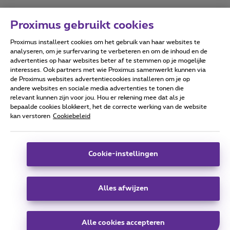
Proximus gebruikt cookies
Proximus installeert cookies om het gebruik van haar websites te
Forumvoorwaarden
Accessibility statement
analyseren, om je surfervaring te verbeteren en om de inhoud en de
advertenties op haar websites beter af te stemmen op je mogelijke
interesses. Ook partners met wie Proximus samenwerkt kunnen via
de Proximus websites advertentiecookies installeren om je op
andere websites en sociale media advertenties te tonen die
relevant kunnen zijn voor jou. Hou er rekening mee dat als je
Alle rechten voorbehouden. ©
2026
Proximus
bepaalde cookies blokkeert, het de correcte werking van de website
kan verstoren
Cookiebeleid
Algemene voorwaarden, consumenteninfo
Prijslijst en tarieven
Toegankelijkheid
Privacy
Cookiebeleid
Cookie manager
Bedrijfsgegevens
Deze website is gecreëerd en wordt beheerd conform het
Cookie-instellingen
Belgisch recht.
Koning Albert II-laan 27 - B-1030 Brussel.
Alles afwijzen
Carrier & Wholesale Solutions
Alle cookies accepteren
Proximus Group
|
Telindus