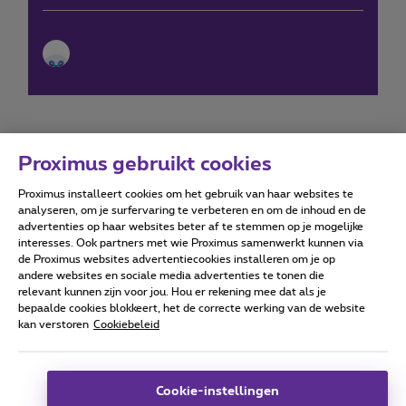
Proximus gebruikt cookies
Proximus installeert cookies om het gebruik van haar websites te
Forumvoorwaarden
Accessibility statement
analyseren, om je surfervaring te verbeteren en om de inhoud en de
advertenties op haar websites beter af te stemmen op je mogelijke
interesses. Ook partners met wie Proximus samenwerkt kunnen via
de Proximus websites advertentiecookies installeren om je op
andere websites en sociale media advertenties te tonen die
relevant kunnen zijn voor jou. Hou er rekening mee dat als je
Alle rechten voorbehouden. ©
2026
Proximus
bepaalde cookies blokkeert, het de correcte werking van de website
kan verstoren
Cookiebeleid
Algemene voorwaarden, consumenteninfo
Prijslijst en tarieven
Toegankelijkheid
Privacy
Cookiebeleid
Cookie manager
Bedrijfsgegevens
Deze website is gecreëerd en wordt beheerd conform het
Cookie-instellingen
Belgisch recht.