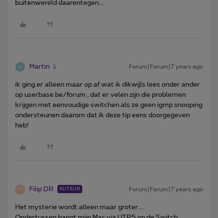
buitenwereld daarentegen....
Martin
Forum|Forum|7 years ago
ik ging er alleen maar op af wat ik dikwijls lees onder ander
op userbase.be/forum , dat er velen zijn die problemen
krijgen met eenvoudige switchen als ze geen igmp snooping
ondersteunen daarom dat ik deze tip eens doorgegeven
heb!
Filip DR
Forum|Forum|7 years ago
AUTEUR
F
Het mysterie wordt alleen maar groter....
Ondertussen hangt mijn Mac via UTP5 op de Switch.