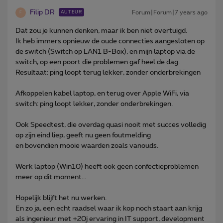
Filip DR
Forum|Forum|7 years ago
AUTEUR
F
Dat zou je kunnen denken, maar ik ben niet overtuigd.
Ik heb immers opnieuw de oude connecties aangesloten op
de switch (Switch op LAN1 B-Box), en mijn laptop via de
switch, op een poort die problemen gaf heel de dag.
Resultaat: ping loopt terug lekker, zonder onderbrekingen
Afkoppelen kabel laptop, en terug over Apple WiFi, via
switch: ping loopt lekker, zonder onderbrekingen.
Ook Speedtest, die overdag quasi nooit met succes volledig
op zijn eind liep, geeft nu geen foutmelding
en bovendien mooie waarden zoals vanouds.
Werk laptop (Win10) heeft ook geen confectieproblemen
meer op dit moment...
Hopelijk blijft het nu werken.
En zo ja, een echt raadsel waar ik kop noch staart aan krijg
als ingenieur met +20j ervaring in IT support, development