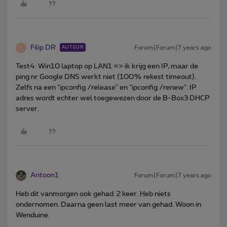
Filip DR
Forum|Forum|7 years ago
AUTEUR
F
Test4: Win10 laptop op LAN1 => ik krijg een IP, maar de
ping nr Google DNS werkt niet (100% rekest timeout).
Zelfs na een "ipconfig /release" en "ipconfig /renew". IP
adres wordt echter wel toegewezen door de B-Box3 DHCP
server.
Antoon1
Forum|Forum|7 years ago
Heb dit vanmorgen ook gehad. 2 keer. Heb niets
ondernomen. Daarna geen last meer van gehad. Woon in
Wenduine.