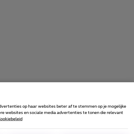
advertenties op haar websites beter af te stemmen op je mogelijke
e websites en sociale media advertenties te tonen die relevant
ookiebeleid