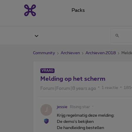
Packs
Community
Archieven
Archieven 2018
Meldi
VRAAG
Melding op het scherm
1 reactie
185
Forum|Forum|8 years ago
jessie
Rising star
J
Krijg regelmatig deze melding:
De demo's bekijken
De handleiding bestellen