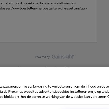
id_sfaqr_dcd_reset/particulieren/welkom-bij-
plossen/uw-toestellen-heropstarten-of-resetten/uw-
Forumvoorwaarden
Accessibility statement
 analyseren, om je surfervaring te verbeteren en om de inhoud en de 
 de Proximus websites advertentiecookies installeren om je op ander
kies blokkeert, het de correcte werking van de website kan verstoren
C
 ©
2026
Proximus
sumenteninfo
Prijslijst en tarieven
Toegankelijkheid
Cookie manager
Bedrijfsgegevens