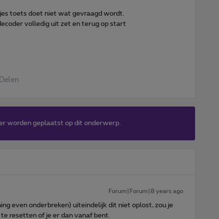
ltjes toets doet niet wat gevraagd wordt.
decoder volledig uit zet en terug op start
Delen
er worden geplaatst op dit onderwerp.
Forum|Forum|8 years ago
ng even onderbreken) uiteindelijk dit niet oplost, zou je
e resetten of je er dan vanaf bent.