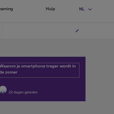
eaming
Hulp
NL
Waarom je smartphone trager wordt in
de zomer
22 dagen geleden