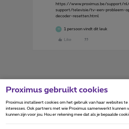
https://www.proximus.be/support/nl/
support/televisie/tv-een-probleem-o
decoder-resetten.html
1 persoon vindt dit leuk
W
Like
Proximus gebruikt cookies
Proximus installeert cookies om het gebruik van haar websites te
interesses. Ook partners met wie Proximus samenwerkt kunnen via
kunnen zijn voor jou. Hou er rekening mee dat als je bepaalde coo
Alle rechten voorbehouden.
Algemene voorwaarden, con
Privacy
Cookiebeleid