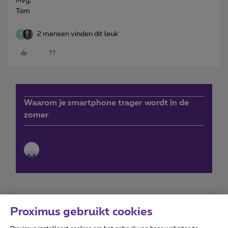
Mvg,
Tom
2 mensen vinden dit leuk
W
Waarom je smartphone trager wordt in de
zomer
Proximus gebruikt cookies