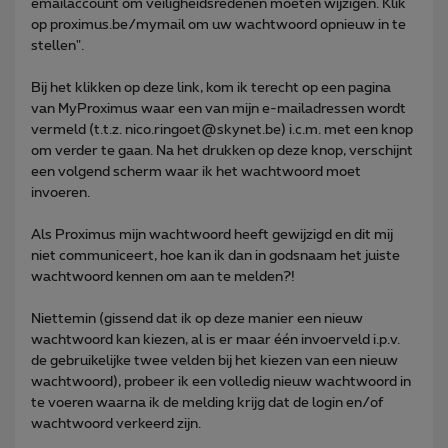
emailaccount om veiligheidsredenen moeten wijzigen. Klik
op proximus.be/mymail om uw wachtwoord opnieuw in te
stellen".
Bij het klikken op deze link, kom ik terecht op een pagina
van MyProximus waar een van mijn e-mailadressen wordt
vermeld (t.t.z. nico.ringoet@skynet.be) i.c.m. met een knop
om verder te gaan. Na het drukken op deze knop, verschijnt
een volgend scherm waar ik het wachtwoord moet
invoeren.
Als Proximus mijn wachtwoord heeft gewijzigd en dit mij
niet communiceert, hoe kan ik dan in godsnaam het juiste
wachtwoord kennen om aan te melden?!
Niettemin (gissend dat ik op deze manier een nieuw
wachtwoord kan kiezen, al is er maar één invoerveld i.p.v.
de gebruikelijke twee velden bij het kiezen van een nieuw
wachtwoord), probeer ik een volledig nieuw wachtwoord in
te voeren waarna ik de melding krijg dat de login en/of
wachtwoord verkeerd zijn.