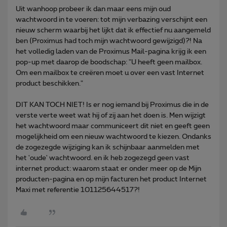
Uit wanhoop probeer ik dan maar eens mijn oud
wachtwoord in te voeren: tot mijn verbazing verschijnt een
nieuw scherm waarbij het lijkt dat ik effectief nu aangemeld
ben (Proximus had toch mijn wachtwoord gewijzigd)?! Na
het volledig laden van de Proximus Mail-pagina krijg ik een
pop-up met daarop de boodschap: "U heeft geen mailbox.
Om een mailbox te creëren moet u over een vast Internet
product beschikken."
DIT KAN TOCH NIET! Is er nog iemand bij Proximus die in de
verste verte weet wat hij of zij aan het doen is. Men wijzigt
het wachtwoord maar communiceert dit niet en geeft geen
mogelijkheid om een nieuw wachtwoord te kiezen. Ondanks
de zogezegde wijziging kan ik schijnbaar aanmelden met
het 'oude' wachtwoord. en ik heb zogezegd geen vast
internet product: waarom staat er onder meer op de Mijn
producten-pagina en op mijn facturen het product Internet
Maxi met referentie 101125644517?!