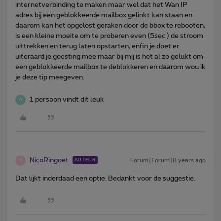
internetverbinding te maken maar wel dat het Wan IP
adres bij een geblokkeerde mailbox gelinkt kan staan en
daarom kan het opgelost geraken door de bbox te rebooten,
is een kleine moeite om te proberen even (5sec ) de stroom
uittrekken en terug laten opstarten, enfin je doet er
uiteraard je goesting mee maar bij mij is het al zo gelukt om
een geblokkeerde mailbox te deblokkeren en daarom wou ik
je deze tip meegeven.
1 persoon vindt dit leuk
W
NicoRingoet
Forum|Forum|8 years ago
AUTEUR
N
Dat lijkt inderdaad een optie. Bedankt voor de suggestie.