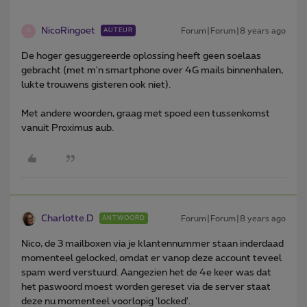
NicoRingoet
Forum|Forum|8 years ago
AUTEUR
N
De hoger gesuggereerde oplossing heeft geen soelaas
gebracht (met m'n smartphone over 4G mails binnenhalen,
lukte trouwens gisteren ook niet).
Met andere woorden, graag met spoed een tussenkomst
vanuit Proximus aub.
Charlotte.D
Forum|Forum|8 years ago
ANTWOORD
Nico, de 3 mailboxen via je klantennummer staan inderdaad
momenteel gelocked, omdat er vanop deze account teveel
spam werd verstuurd. Aangezien het de 4e keer was dat
het paswoord moest worden gereset via de server staat
deze nu momenteel voorlopig 'locked'.