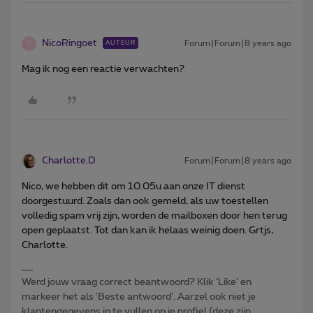
NicoRingoet
Forum|Forum|8 years ago
AUTEUR
N
Mag ik nog een reactie verwachten?
Charlotte.D
Forum|Forum|8 years ago
Nico, we hebben dit om 10.05u aan onze IT dienst
doorgestuurd. Zoals dan ook gemeld, als uw toestellen
volledig spam vrij zijn, worden de mailboxen door hen terug
open geplaatst. Tot dan kan ik helaas weinig doen. Grtjs,
Charlotte.
Werd jouw vraag correct beantwoord? Klik ‘Like’ en
markeer het als 'Beste antwoord'. Aarzel ook niet je
klantengegevens in te vullen op je profiel (deze zijn