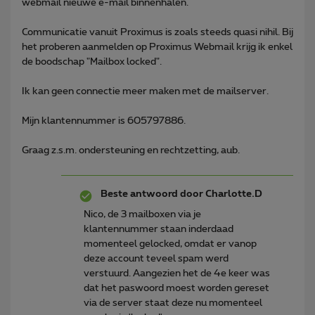
webmail nieuwe e-mail binnenhalen.
Communicatie vanuit Proximus is zoals steeds quasi nihil. Bij
het proberen aanmelden op Proximus Webmail krijg ik enkel
de boodschap "Mailbox locked".
Ik kan geen connectie meer maken met de mailserver.
Mijn klantennummer is 605797886.
Graag z.s.m. ondersteuning en rechtzetting, aub.
Beste antwoord door
Charlotte.D
Nico, de 3 mailboxen via je
klantennummer staan inderdaad
momenteel gelocked, omdat er vanop
deze account teveel spam werd
verstuurd. Aangezien het de 4e keer was
dat het paswoord moest worden gereset
via de server staat deze nu momenteel