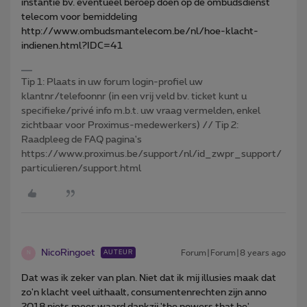
instantie bv. eventueel beroep doen op de ombudsdienst
telecom voor bemiddeling
http://www.ombudsmantelecom.be/nl/hoe-klacht-
indienen.html?IDC=41
Tip 1: Plaats in uw forum login-profiel uw
klantnr/telefoonnr (in een vrij veld bv. ticket kunt u
specifieke/privé info m.b.t. uw vraag vermelden, enkel
zichtbaar voor Proximus-medewerkers) // Tip 2:
Raadpleeg de FAQ pagina's
https://www.proximus.be/support/nl/id_zwpr_support/
particulieren/support.html
NicoRingoet
Forum|Forum|8 years ago
AUTEUR
N
Dat was ik zeker van plan. Niet dat ik mij illusies maak dat
zo'n klacht veel uithaalt, consumentenrechten zijn anno
2018 niets meer waard dankzij 'the powers that be'.