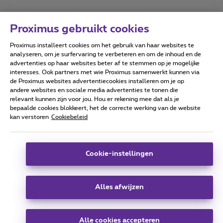
Proximus gebruikt cookies
Proximus installeert cookies om het gebruik van haar websites te
Forumvoorwaarden
Accessibility statement
analyseren, om je surfervaring te verbeteren en om de inhoud en de
advertenties op haar websites beter af te stemmen op je mogelijke
interesses. Ook partners met wie Proximus samenwerkt kunnen via
de Proximus websites advertentiecookies installeren om je op
andere websites en sociale media advertenties te tonen die
relevant kunnen zijn voor jou. Hou er rekening mee dat als je
Alle rechten voorbehouden. ©
2026
Proximus
bepaalde cookies blokkeert, het de correcte werking van de website
kan verstoren
Cookiebeleid
Algemene voorwaarden, consumenteninfo
Prijslijst en tarieven
Toegankelijkheid
Privacy
Cookiebeleid
Cookie manager
Bedrijfsgegevens
Deze website is gecreëerd en wordt beheerd conform het
Cookie-instellingen
Belgisch recht.
Koning Albert II-laan 27 - B-1030 Brussel.
Alles afwijzen
Carrier & Wholesale Solutions
Alle cookies accepteren
Proximus Group
|
Telindus