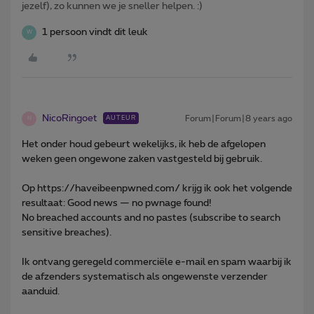
jezelf), zo kunnen we je sneller helpen. :)
1 persoon vindt dit leuk
W
NicoRingoet
Forum|Forum|8 years ago
AUTEUR
N
Het onder houd gebeurt wekelijks, ik heb de afgelopen
weken geen ongewone zaken vastgesteld bij gebruik.
Op https://haveibeenpwned.com/ krijg ik ook het volgende
resultaat: Good news — no pwnage found!
No breached accounts and no pastes (subscribe to search
sensitive breaches).
Ik ontvang geregeld commerciële e-mail en spam waarbij ik
de afzenders systematisch als ongewenste verzender
aanduid.