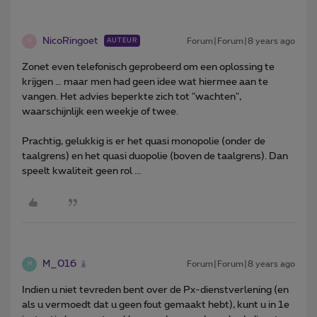
NicoRingoet
Forum|Forum|8 years ago
AUTEUR
N
Zonet even telefonisch geprobeerd om een oplossing te
krijgen … maar men had geen idee wat hiermee aan te
vangen. Het advies beperkte zich tot "wachten",
waarschijnlijk een weekje of twee.
Prachtig, gelukkig is er het quasi monopolie (onder de
taalgrens) en het quasi duopolie (boven de taalgrens). Dan
speelt kwaliteit geen rol ...
M_016
Forum|Forum|8 years ago
M
Indien u niet tevreden bent over de Px-dienstverlening (en
als u vermoedt dat u geen fout gemaakt hebt), kunt u in 1e