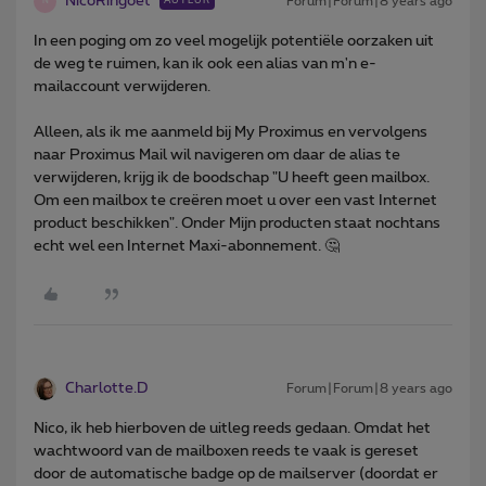
NicoRingoet
Forum|Forum|8 years ago
AUTEUR
N
In een poging om zo veel mogelijk potentiële oorzaken uit
de weg te ruimen, kan ik ook een alias van m'n e-
mailaccount verwijderen.
Alleen, als ik me aanmeld bij My Proximus en vervolgens
naar Proximus Mail wil navigeren om daar de alias te
verwijderen, krijg ik de boodschap "U heeft geen mailbox.
Om een mailbox te creëren moet u over een vast Internet
product beschikken". Onder Mijn producten staat nochtans
echt wel een Internet Maxi-abonnement. 🤔
Charlotte.D
Forum|Forum|8 years ago
Nico, ik heb hierboven de uitleg reeds gedaan. Omdat het
wachtwoord van de mailboxen reeds te vaak is gereset
door de automatische badge op de mailserver (doordat er