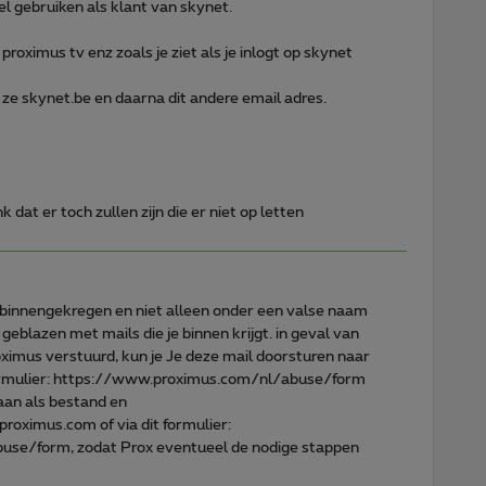
el gebruiken als klant van skynet.
proximus tv enz zoals je ziet als je inlogt op skynet
n ze skynet.be en daarna dit andere email adres.
 dat er toch zullen zijn die er niet op letten
es binnengekregen en niet alleen onder een valse naam
 geblazen met mails die je binnen krijgt. in geval van
imus verstuurd, kun je Je deze mail doorsturen naar
ormulier: https://www.proximus.com/nl/abuse/form
laan als bestand en
roximus.com of via dit formulier:
se/form, zodat Prox eventueel de nodige stappen