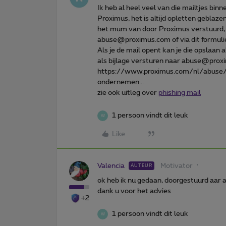
Ik heb al heel veel van die mailtjes bi
Proximus, het is altijd opletten geblazen
het mum van door Proximus verstuurd, 
abuse@proximus.com of via dit formu
Als je de mail opent kan je die opslaan 
als bijlage versturen naar abuse@proxim
https://www.proximus.com/nl/abuse/f
ondernemen...
zie ook uitleg over
phishing mail
1 persoon vindt dit leuk
W
Like
Valencia
Motivator
AUTEUR
ok heb ik nu gedaan, doorgestuurd aa
dank u voor het advies
+2
1 persoon vindt dit leuk
W