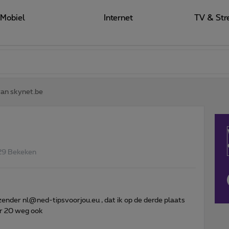
Mobiel
Internet
TV & Str
van skynet.be
29 Bekeken
zender nl@ned-tipsvoorjou.eu , dat ik op de derde plaats
er 20 weg ook