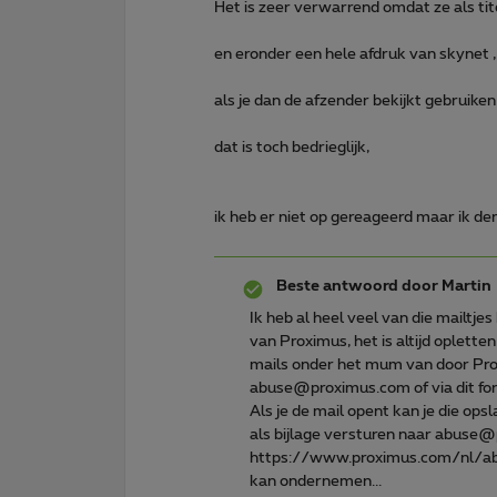
Het is zeer verwarrend omdat ze als tit
en eronder een hele afdruk van skynet , 
als je dan de afzender bekijkt gebruike
dat is toch bedrieglijk,
ik heb er niet op gereageerd maar ik denk
Beste antwoord door
Martin
Ik heb al heel veel van die mailtj
van Proximus, het is altijd opletten
mails onder het mum van door Prox
abuse@proximus.com of via dit f
Als je de mail opent kan je die ops
als bijlage versturen naar abuse@p
https://www.proximus.com/nl/abu
kan ondernemen...