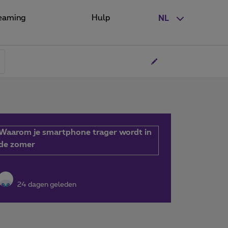
eaming
Hulp
NL
Waarom je smartphone trager wordt in
de zomer
24 dagen geleden