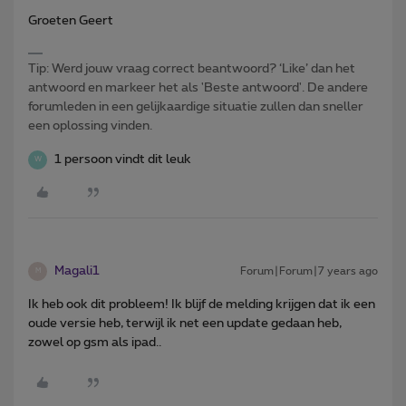
Groeten Geert
Tip: Werd jouw vraag correct beantwoord? ‘Like’ dan het
antwoord en markeer het als 'Beste antwoord'. De andere
forumleden in een gelijkaardige situatie zullen dan sneller
een oplossing vinden.
1 persoon vindt dit leuk
W
Magali1
Forum|Forum|7 years ago
M
Ik heb ook dit probleem! Ik blijf de melding krijgen dat ik een
oude versie heb, terwijl ik net een update gedaan heb,
zowel op gsm als ipad..