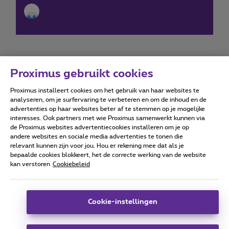
Proximus gebruikt cookies
Proximus installeert cookies om het gebruik van haar websites te
Forumvoorwaarden
Accessibility statement
analyseren, om je surfervaring te verbeteren en om de inhoud en de
advertenties op haar websites beter af te stemmen op je mogelijke
interesses. Ook partners met wie Proximus samenwerkt kunnen via
de Proximus websites advertentiecookies installeren om je op
andere websites en sociale media advertenties te tonen die
relevant kunnen zijn voor jou. Hou er rekening mee dat als je
Alle rechten voorbehouden. ©
2026
Proximus
bepaalde cookies blokkeert, het de correcte werking van de website
kan verstoren
Cookiebeleid
Algemene voorwaarden, consumenteninfo
Prijslijst en tarieven
Toegankelijkheid
Privacy
Cookiebeleid
Cookie manager
Bedrijfsgegevens
Deze website is gecreëerd en wordt beheerd conform het
Cookie-instellingen
Belgisch recht.
Koning Albert II-laan 27 - B-1030 Brussel.