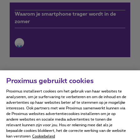
Waarom je smartphone trager wordt in de
zomer
Proximus gebruikt cookies
Proximus installeert cookies om het gebruik van haar websites te
Forumvoorwaarden
Accessibility statement
analyseren, om je surfervaring te verbeteren en om de inhoud en de
advertenties op haar websites beter af te stemmen op je mogelijke
interesses. Ook partners met wie Proximus samenwerkt kunnen via
de Proximus websites advertentiecookies installeren om je op
andere websites en sociale media advertenties te tonen die
relevant kunnen zijn voor jou. Hou er rekening mee dat als je
Alle rechten voorbehouden. ©
2026
Proximus
bepaalde cookies blokkeert, het de correcte werking van de website
kan verstoren
Cookiebeleid
Algemene voorwaarden, consumenteninfo