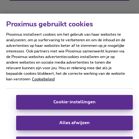
Proximus gebruikt cookies
Proximus installeert cookies om het gebruik van haar websites te
Forumvoorwaarden
Accessibility statement
analyseren, om je surfervaring te verbeteren en om de inhoud en de
advertenties op haar websites beter af te stemmen op je mogelijke
interesses. Ook partners met wie Proximus samenwerkt kunnen via
de Proximus websites advertentiecookies installeren om je op
andere websites en sociale media advertenties te tonen die
relevant kunnen zijn voor jou. Hou er rekening mee dat als je
Alle rechten voorbehouden. ©
2026
Proximus
bepaalde cookies blokkeert, het de correcte werking van de website
kan verstoren
Cookiebeleid
Algemene voorwaarden, consumenteninfo
Prijslijst en tarieven
Toegankelijkheid
Privacy
Cookiebeleid
Cookie manager
Bedrijfsgegevens
Deze website is gecreëerd en wordt beheerd conform het
Cookie-instellingen
Belgisch recht.
Koning Albert II-laan 27 - B-1030 Brussel.
Alles afwijzen
Carrier & Wholesale Solutions