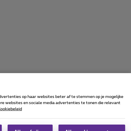
advertenties op haar websites beter af te stemmen op je mogelijke
e websites en sociale media advertenties te tonen die relevant
ookiebeleid
rrier & Wholesale Solutions
oximus Group
|
Telindus