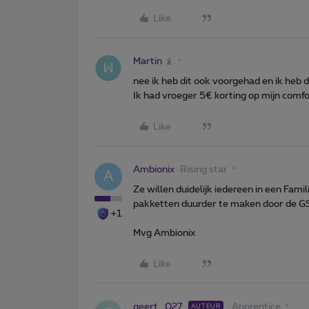
Like
Martin
nee ik heb dit ook voorgehad en ik heb 
Ik had vroeger 5€ korting op mijn comfo
Like
Ambionix
Rising star
A
Ze willen duidelijk iedereen in een Fam
pakketten duurder te maken door de GS
+1
Mvg Ambionix
Like
geert_027
Apprentice
AUTEUR