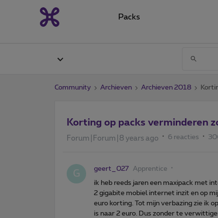
Packs
Community
Archieven
Archieven 2018
Korti
Korting op packs verminderen z
6 reacties
30
Forum|Forum|8 years ago
geert_027
Apprentice
G
ik heb reeds jaren een maxipack met i
2 gigabite mobiel internet inzit en op
euro korting. Tot mijn verbazing zie ik 
is naar 2 euro. Dus zonder te verwitti