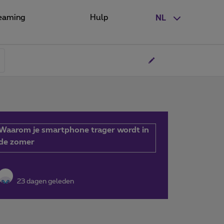
eaming
Hulp
NL
Waarom je smartphone trager wordt in
de zomer
23 dagen geleden