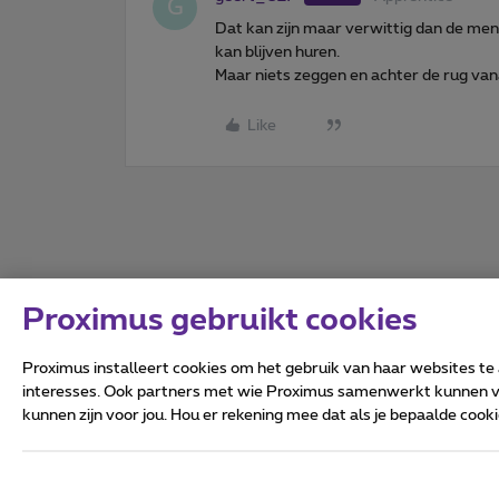
G
Dat kan zijn maar verwittig dan de mens
kan blijven huren.
Maar niets zeggen en achter de rug vana
Like
Proximus gebruikt cookies
Proximus installeert cookies om het gebruik van haar websites te
interesses. Ook partners met wie Proximus samenwerkt kunnen via
kunnen zijn voor jou. Hou er rekening mee dat als je bepaalde coo
Alle rechten voorbehouden.
Algemene voorwaarden, con
Privacy
Cookiebeleid
Deze website is gecreëerd en