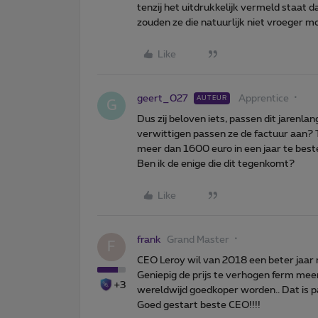
tenzij het uitdrukkelijk vermeld staat d
zouden ze die natuurlijk niet vroeger m
Like
geert_027
Apprentice
AUTEUR
G
Dus zij beloven iets, passen dit jarenl
verwittigen passen ze de factuur aan? T
meer dan 1600 euro in een jaar te best
Ben ik de enige die dit tegenkomt?
Like
frank
Grand Master
F
CEO Leroy wil van 2018 een beter jaar
Geniepig de prijs te verhogen ferm meer
+3
wereldwijd goedkoper worden.. Dat is pas
Goed gestart beste CEO!!!!