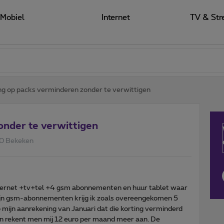
Mobiel
Internet
TV & Str
ng op packs verminderen zonder te verwittigen
onder te verwittigen
0 Bekeken
nternet +tv+tel +4 gsm abonnementen en huur tablet waar
 mijn gsm-abonnementen krijg ik zoals overeengekomen 5
op mijn aanrekening van Januari dat die korting verminderd
gen rekent men mij 12 euro per maand meer aan. De