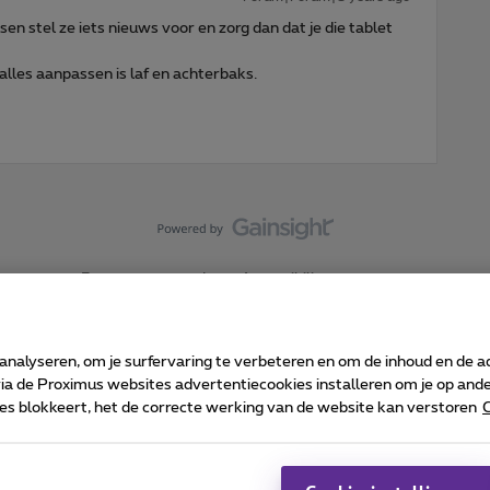
en stel ze iets nieuws voor en zorg dan dat je die tablet
lles aanpassen is laf en achterbaks.
Forumvoorwaarden
Accessibility statement
 analyseren, om je surfervaring te verbeteren en om de inhoud en de 
 de Proximus websites advertentiecookies installeren om je op ander
kies blokkeert, het de correcte werking van de website kan verstoren
C
 ©
2026
Proximus
sumenteninfo
Prijslijst en tarieven
Toegankelijkheid
Cookie manager
Bedrijfsgegevens
Ca
 wordt beheerd conform het Belgisch recht.
Pr