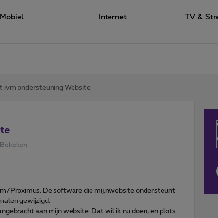
Mobiel
Internet
TV & Str
t ivm ondersteuning Website
ite
 Bekeken
com/Proximus. De software die mij,nwebsite ondersteunt
malen gewijzigd.
aangebracht aan mijn website. Dat wil ik nu doen, en plots