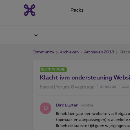
Packs
Community
Archieven
Archieven 2018
Klach
BEANTWOORD
Klacht ivm ondersteuning Webs
1 reactie
335
Forum|Forum|8 years ago
Dirk Luyten
Rookie
D
Ik heb tien jaar een website via Belga
(opmaak en aanpassingen) is al enkele 
Ik heb de laatste tijd geen wijzigingen 