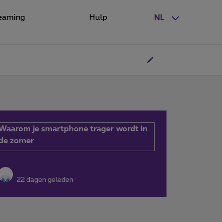
eaming
Hulp
NL
Waarom je smartphone trager wordt in
de zomer
22 dagen geleden