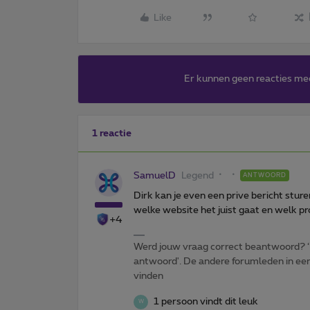
Like
Er kunnen geen reacties me
1 reactie
SamuelD
Legend
ANTWOORD
Dirk kan je even een prive bericht stur
welke website het juist gaat en welk p
+4
Werd jouw vraag correct beantwoord? ‘
antwoord'. De andere forumleden in een 
vinden
1 persoon vindt dit leuk
W