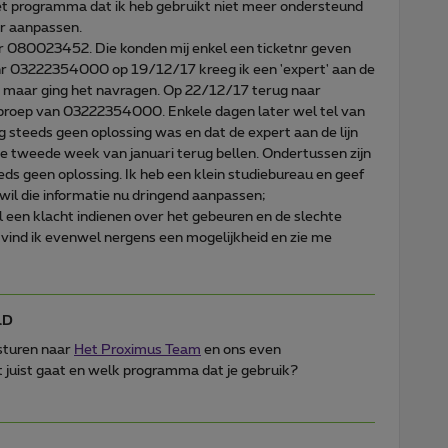
 het programma dat ik heb gebruikt niet meer ondersteund
er aanpassen.
nr 080023452. Die konden mij enkel een ticketnr geven
nr 03222354000 op 19/12/17 kreeg ik een 'expert' aan de
en, maar ging het navragen. Op 22/12/17 terug naar
roep van 03222354000. Enkele dagen later wel tel van
teeds geen oplossing was en dat de expert aan de lijn
de tweede week van januari terug bellen. Ondertussen zijn
ds geen oplossing. Ik heb een klein studiebureau en geef
 wil die informatie nu dringend aanpassen;
ail een klacht indienen over het gebeuren en de slechte
vind ik evenwel nergens een mogelijkheid en zie me
lD
 sturen naar
Het Proximus Team
en ons even
 juist gaat en welk programma dat je gebruik?