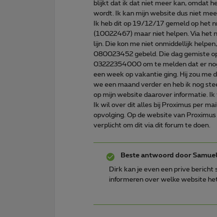
blijkt dat ik dat niet meer kan, omdat
wordt. Ik kan mijn website dus niet me
Ik heb dit op 19/12/17 gemeld op het 
(10022467) maar niet helpen. Via het 
lijn. Die kon me niet onmiddellijk help
080023452 gebeld. Die dag gemiste op
03222354000 om te melden dat er nog s
een week op vakantie ging. Hij zou me 
we een maand verder en heb ik nog stee
op mijn website daarover informatie. Ik
Ik wil over dit alles bij Proximus per m
opvolging. Op de website van Proximus 
verplicht om dit via dit forum te doen.
Beste antwoord door
Samue
Dirk kan je even een prive bericht
informeren over welke website het