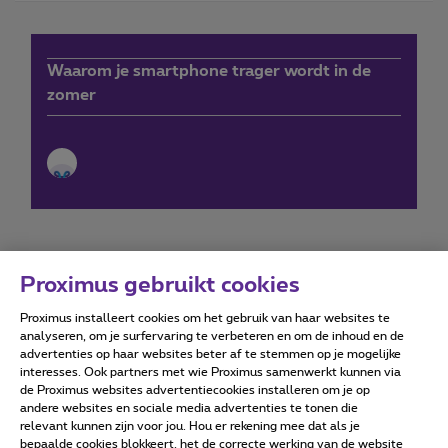
Waarom je smartphone trager wordt in de
zomer
Proximus gebruikt cookies
Proximus installeert cookies om het gebruik van haar websites te
Forumvoorwaarden
Accessibility statement
analyseren, om je surfervaring te verbeteren en om de inhoud en de
advertenties op haar websites beter af te stemmen op je mogelijke
interesses. Ook partners met wie Proximus samenwerkt kunnen via
de Proximus websites advertentiecookies installeren om je op
andere websites en sociale media advertenties te tonen die
relevant kunnen zijn voor jou. Hou er rekening mee dat als je
Alle rechten voorbehouden. ©
2026
Proximus
bepaalde cookies blokkeert, het de correcte werking van de website