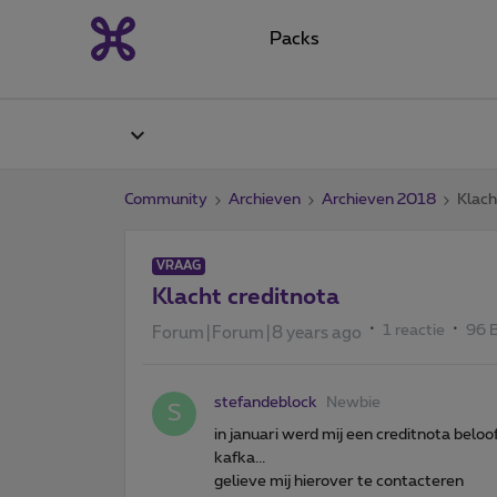
Packs
Community
Archieven
Archieven 2018
Klach
VRAAG
Klacht creditnota
1 reactie
96 
Forum|Forum|8 years ago
stefandeblock
Newbie
S
in januari werd mij een creditnota beloo
kafka...
gelieve mij hierover te contacteren