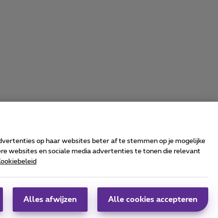
advertenties op haar websites beter af te stemmen op je mogelijke
e websites en sociale media advertenties te tonen die relevant
ookiebeleid
rrier & Wholesale Solutions
oximus Group
|
Telindus
Alles afwijzen
Alle cookies accepteren
obs
|
Sitemap