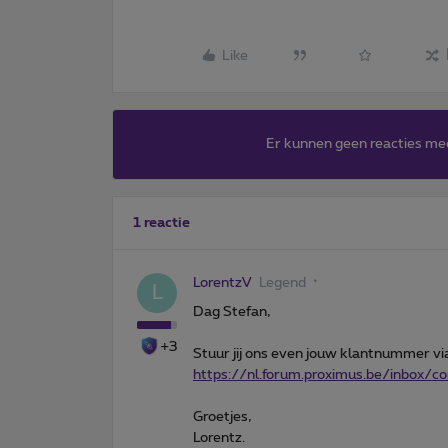
Like
Er kunnen geen reacties me
1 reactie
LorentzV
Legend
L
Dag Stefan,
+3
Stuur jij ons even jouw klantnummer via
https://nl.forum.proximus.be/inbox/
Groetjes,
Lorentz.