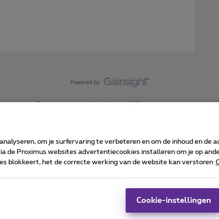
Forumvoorwaarden
Accessibility statement
 analyseren, om je surfervaring te verbeteren en om de inhoud en de 
 de Proximus websites advertentiecookies installeren om je op ander
kies blokkeert, het de correcte werking van de website kan verstoren
C
 ©
2026
Proximus
sumenteninfo
Prijslijst en tarieven
Toegankelijkheid
Cookie manager
Bedrijfsgegevens
Ca
 wordt beheerd conform het Belgisch recht.
Pr
Cookie-instellingen
-1030 Brussel.
J