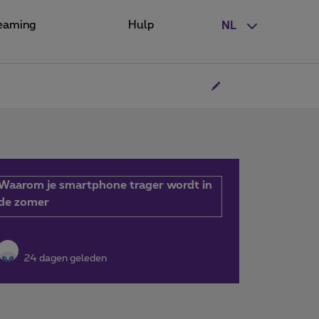
eaming
Hulp
NL
Waarom je smartphone trager wordt in
de zomer
24 dagen geleden