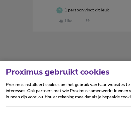
1 persoon vindt dit leuk
W
Like
Proximus gebruikt cookies
Proximus installeert cookies om het gebruik van haar websites te
interesses. Ook partners met wie Proximus samenwerkt kunnen via
kunnen zijn voor jou. Hou er rekening mee dat als je bepaalde coo
Alle rechten voorbehouden.
Algemene voorwaarden, con
Privacy
Cookiebeleid
Deze website is gecreëerd en
Koning Albert II-laan 27 - B