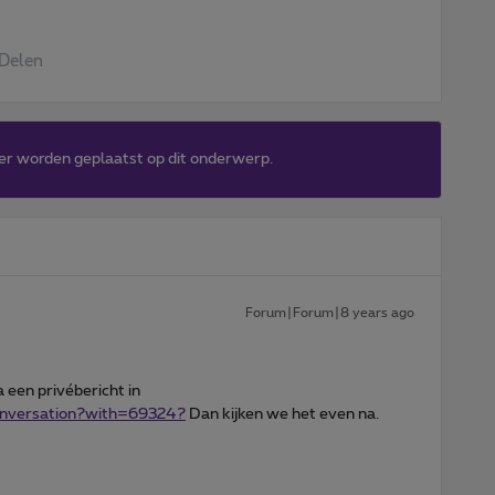
Delen
er worden geplaatst op dit onderwerp.
Forum|Forum|8 years ago
 een privébericht in
conversation?with=69324?
Dan kijken we het even na.