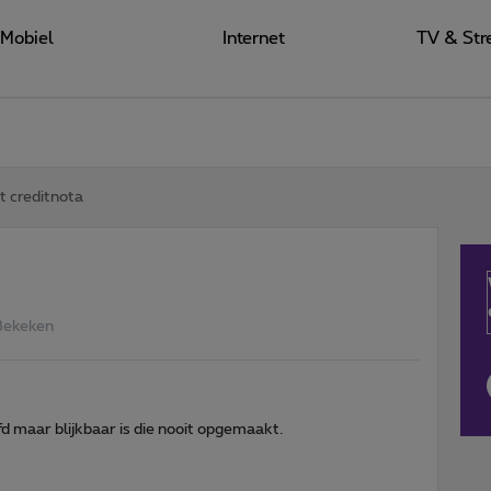
Mobiel
Internet
TV & Str
t creditnota
Bekeken
fd maar blijkbaar is die nooit opgemaakt.