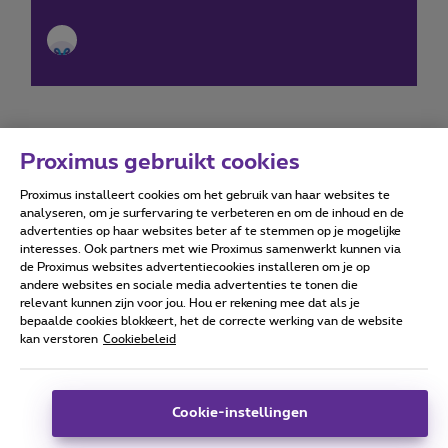
Proximus gebruikt cookies
Proximus installeert cookies om het gebruik van haar websites te
Forumvoorwaarden
Accessibility statement
analyseren, om je surfervaring te verbeteren en om de inhoud en de
advertenties op haar websites beter af te stemmen op je mogelijke
interesses. Ook partners met wie Proximus samenwerkt kunnen via
de Proximus websites advertentiecookies installeren om je op
andere websites en sociale media advertenties te tonen die
relevant kunnen zijn voor jou. Hou er rekening mee dat als je
Alle rechten voorbehouden. ©
2026
Proximus
bepaalde cookies blokkeert, het de correcte werking van de website
kan verstoren
Cookiebeleid
Algemene voorwaarden, consumenteninfo
Prijslijst en tarieven
Toegankelijkheid
Privacy
Cookiebeleid
Cookie manager
Bedrijfsgegevens
Deze website is gecreëerd en wordt beheerd conform het
Cookie-instellingen
Belgisch recht.
Koning Albert II-laan 27 - B-1030 Brussel.