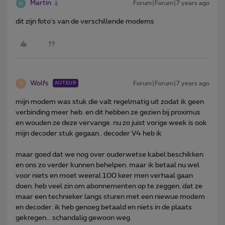
Martin
Forum|Forum|7 years ago
dit zijn foto's van de verschillende modems
Wolfs
Forum|Forum|7 years ago
AUTEUR
W
mijn modem was stuk die valt regelmatig uit zodat ik geen
verbinding meer heb. en dit hebben ze gezien bij proximus
en wouden ze deze vervange. nu zo juist vorige week is ook
mijn decoder stuk gegaan.. decoder V4 heb ik
maar goed dat we nog over ouderwetse kabel beschikken
en ons zo verder kunnen behelpen. maar ik betaal nu wel
voor niets en moet weeral 100 keer men verhaal gaan
doen. heb veel zin om abonnementen op te zeggen. dat ze
maar een technieker langs sturen met een niewue modem
en decoder. ik heb genoeg betaald en niets in de plaats
gekregen... schandalig gewoon weg