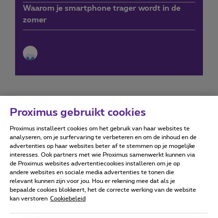
Waarom je smartphone trager wordt in de
zomer
Proximus gebruikt cookies
Proximus installeert cookies om het gebruik van haar websites te
Forumvoorwaarden
Accessibility statement
analyseren, om je surfervaring te verbeteren en om de inhoud en de
advertenties op haar websites beter af te stemmen op je mogelijke
interesses. Ook partners met wie Proximus samenwerkt kunnen via
de Proximus websites advertentiecookies installeren om je op
andere websites en sociale media advertenties te tonen die
relevant kunnen zijn voor jou. Hou er rekening mee dat als je
Alle rechten voorbehouden. ©
2026
Proximus
bepaalde cookies blokkeert, het de correcte werking van de website
kan verstoren
Cookiebeleid
Algemene voorwaarden, consumenteninfo
Prijslijst en tarieven
Toegankelijkheid
Privacy