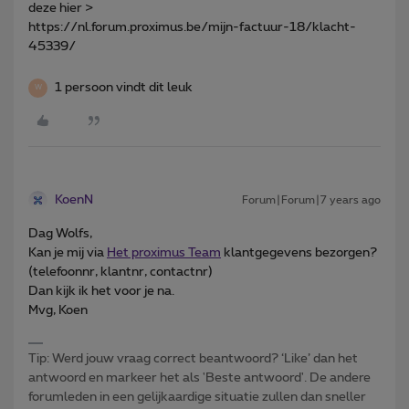
deze hier >
https://nl.forum.proximus.be/mijn-factuur-18/klacht-
45339/
1 persoon vindt dit leuk
W
KoenN
Forum|Forum|7 years ago
Dag Wolfs,
Kan je mij via
Het proximus Team
klantgegevens bezorgen?
(telefoonnr, klantnr, contactnr)
Dan kijk ik het voor je na.
Mvg, Koen
Tip: Werd jouw vraag correct beantwoord? ‘Like’ dan het
antwoord en markeer het als 'Beste antwoord'. De andere
forumleden in een gelijkaardige situatie zullen dan sneller