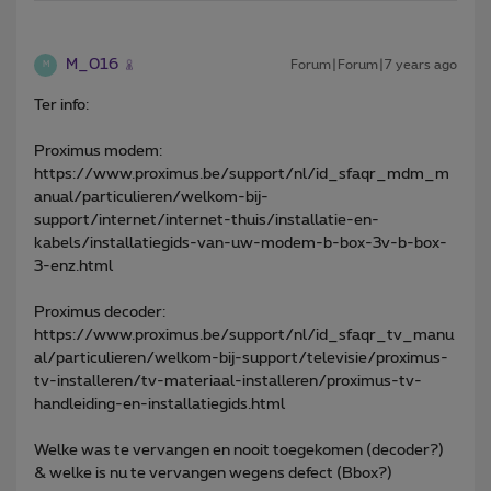
M_016
Forum|Forum|7 years ago
M
Ter info:
Proximus modem:
https://www.proximus.be/support/nl/id_sfaqr_mdm_m
anual/particulieren/welkom-bij-
support/internet/internet-thuis/installatie-en-
kabels/installatiegids-van-uw-modem-b-box-3v-b-box-
3-enz.html
Proximus decoder:
https://www.proximus.be/support/nl/id_sfaqr_tv_manu
al/particulieren/welkom-bij-support/televisie/proximus-
tv-installeren/tv-materiaal-installeren/proximus-tv-
handleiding-en-installatiegids.html
Welke was te vervangen en nooit toegekomen (decoder?)
& welke is nu te vervangen wegens defect (Bbox?)