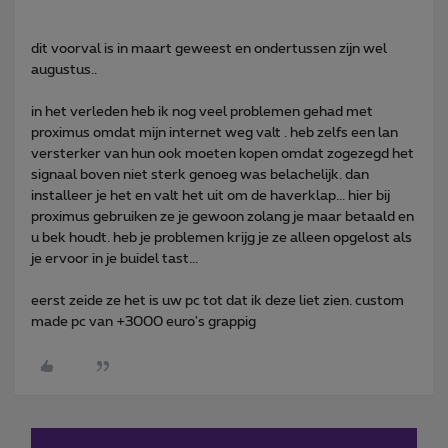
dit voorval is in maart geweest en ondertussen zijn wel
augustus..
in het verleden heb ik nog veel problemen gehad met
proximus omdat mijn internet weg valt . heb zelfs een lan
versterker van hun ook moeten kopen omdat zogezegd het
signaal boven niet sterk genoeg was belachelijk. dan
installeer je het en valt het uit om de haverklap... hier bij
proximus gebruiken ze je gewoon zolang je maar betaald en
u bek houdt. heb je problemen krijg je ze alleen opgelost als
je ervoor in je buidel tast...
eerst zeide ze het is uw pc tot dat ik deze liet zien. custom
made pc van +3000 euro's grappig