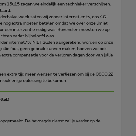
om 15u15 zagen we eindelijk een technieker verschijnen.
laard.
nderhalve week zaten wij zonder internet en tv, ons 4G-
we nog extra moeten betalen omdat we over onze limiet
ardoor een interventie nodig was. Bovendien moesten we op
hten nadat hij beloofd was.
nder internet/tv NIET zullen aangerekend worden op onze
or jullie fout, geen gebruik kunnen maken, hoeven we ook
 extra compensatie voor de verloren dagen door van jullie
geen extra tijd meer wensen te verliezen om bij de 0800 22
 ook enige oplossing te bekomen.
llaD
opgemaakt. De bevoegde dienst zal je verder op de