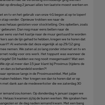
dat op dinsdag 2 januari alles ten laatste moest werken en
t en tv en het gebruik van onze 4G begon al op te lopen!
n stap verder. Opnieuw trokken we naar de
was helaas gesloten voor stocktelling. Ons opbellen, zoals
er gebeuren. Dan nog maar eens bellen naar de
aar eens van het kastje naar de muur gestuurd te worden
ers aan de lijn gehad te hebben, kregen we te horen dat
uari!!! Al wetende dat deze eigenlijk al op 29/12 ging
ee nemen. We zaten al zo lang zonder internet en tv en
ternet nodig voor ons werk. Het toppunt was wanneer de
rlegde! Dit hadden we nog nooit meegemaakt! Wat een
We zijn al meer dan 15 jaar klant bij Proximus (tijdens de
) en dan zo behandeld worden?!
ar opnieuw langs in de Proximuswinkel. Met jullie
maken hebben. Hier kregen we dan te horen dat er op
men met dank aan de medewerkster die we zaterdag 30
er iemand zou komen. Op donderdag 4 januari zagen we
n. Helaas kwamen zij bij de buren werken. We spraken hen
 aangezien er de dag nadien iemand kwam. Met een bang