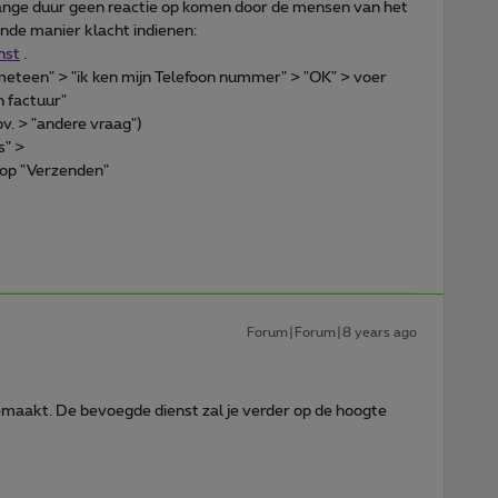
lange duur geen reactie op komen door de mensen van het
ende manier klacht indienen:
nst
.
 meteen" > "ik ken mijn Telefoon nummer" > "OK" > voer
n factuur"
bv. > "andere vraag")
s" >
 op "Verzenden"
Forum|Forum|8 years ago
maakt. De bevoegde dienst zal je verder op de hoogte