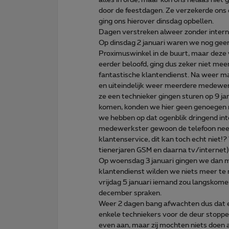
door de feestdagen. Ze verzekerde ons 
ging ons hierover dinsdag opbellen.
Dagen verstreken alweer zonder interne
Op dinsdag 2 januari waren we nog gee
Proximuswinkel in de buurt, maar deze 
eerder beloofd, ging dus zeker niet me
fantastische klantendienst. Na weer m
en uiteindelijk weer meerdere medewerk
ze een technieker gingen sturen op 9 jan
komen, konden we hier geen genoegen m
we hebben op dat ogenblik dringend in
medewerkster gewoon de telefoon nee
klantenservice, dit kan toch echt niet!? 
tienerjaren GSM en daarna tv/internet
Op woensdag 3 januari gingen we dan ma
klantendienst wilden we niets meer te 
vrijdag 5 januari iemand zou langsko
december spraken.
Weer 2 dagen bang afwachten dus dat 
enkele techniekers voor de deur stoppe
even aan, maar zij mochten niets doen