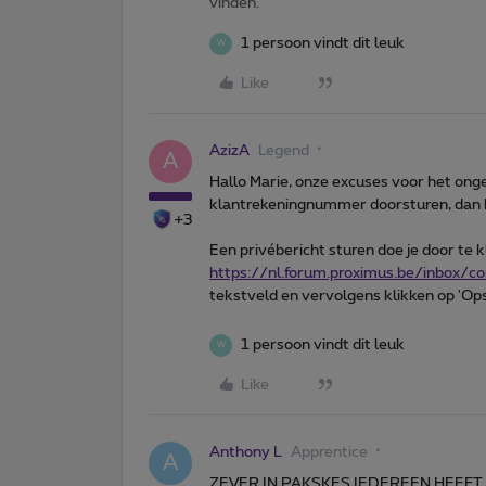
vinden.
1 persoon vindt dit leuk
W
Like
AzizA
Legend
A
Hallo Marie, onze excuses voor het onge
klantrekeningnummer doorsturen, dan be
+3
Een privébericht sturen doe je door te k
https://nl.forum.proximus.be/inbox/
tekstveld en vervolgens klikken op 'Op
1 persoon vindt dit leuk
W
Like
Anthony L
Apprentice
A
ZEVER IN PAKSKES IEDEREEN HEEFT