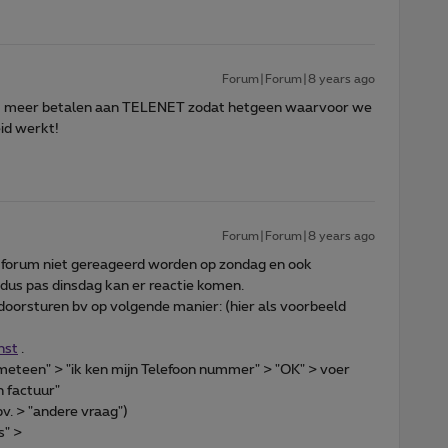
Forum|Forum|8 years ago
 meer betalen aan TELENET zodat hetgeen waarvoor we
id werkt!
Forum|Forum|8 years ago
het forum niet gereageerd worden op zondag en ook
 dus pas dinsdag kan er reactie komen.
 doorsturen bv op volgende manier: (hier als voorbeeld
nst
.
 meteen" > "ik ken mijn Telefoon nummer" > "OK" > voer
n factuur"
bv. > "andere vraag")
s" >