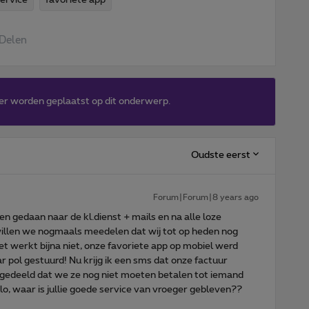
Delen
er worden geplaatst op dit onderwerp.
Oudste eerst
Forum|Forum|8 years ago
en gedaan naar de kl.dienst + mails en na alle loze
willen we nogmaals meedelen dat wij tot op heden nog
t werkt bijna niet, onze favoriete app op mobiel werd
 pol gestuurd! Nu krijg ik een sms dat onze factuur
egedeeld dat we ze nog niet moeten betalen tot iemand
o, waar is jullie goede service van vroeger gebleven??