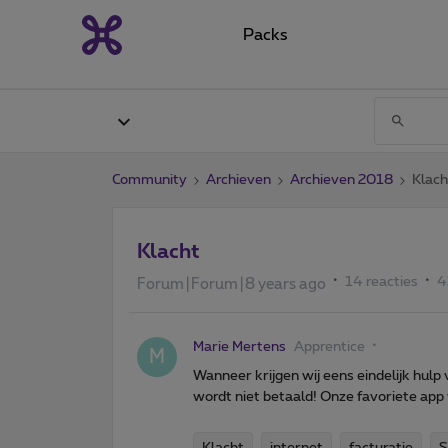
Packs
Community
Archieven
Archieven 2018
Klach
Klacht
14 reacties
4
Forum|Forum|8 years ago
Marie Mertens
Apprentice
M
Wanneer krijgen wij eens eindelijk hul
wordt niet betaald! Onze favoriete app
Klacht
internet
facturatie
S