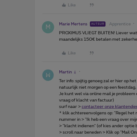
Like
Marie Mertens
Apprentice
AUTEUR
M
PROXIMUS VLIEGT BUITEN! Liever wat
maandelijks 150€ betalen met zekerhe
Like
Martin
Ter info: spijtig genoeg zal er hier op 
natuurlijk niet morgen op een feestdag,
Je kunt wel via online mail je probleem
vraag of klacht van factuur)
surf naar >
contacteer onze klantendie
* klik achtereenvolgens op: "Regel het
nummer in > "Ik heb een vraag over mij
> "klacht indienen" (of kies ander optie 
> scroll naar beneden > Klik op "Mail On