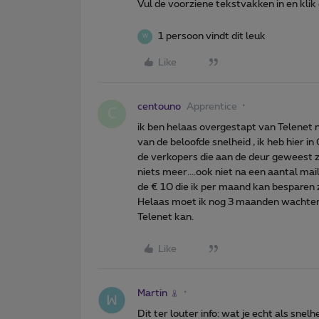
Vul de voorziene tekstvakken in en klik
1 persoon vindt dit leuk
W
Like
centouno
Apprentice
C
ik ben helaas overgestapt van Telenet n
van de beloofde snelheid , ik heb hier i
de verkopers die aan de deur geweest z
niets meer....ook niet na een aantal mail
de € 10 die ik per maand kan besparen z
Helaas moet ik nog 3 maanden wachten 
Telenet kan.
Like
Martin
Dit ter louter info: wat je echt als sne