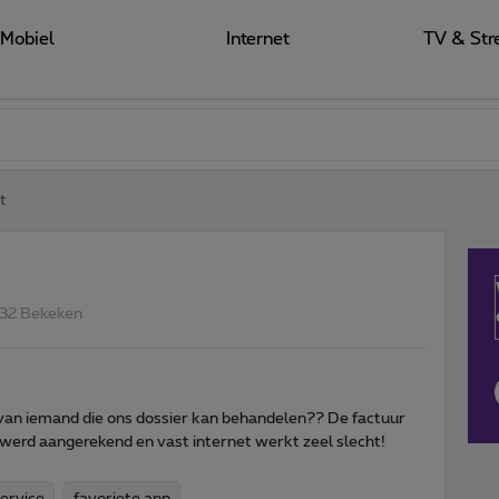
Mobiel
Internet
TV & Str
t
32 Bekeken
p van iemand die ons dossier kan behandelen?? De factuur
 werd aangerekend en vast internet werkt zeel slecht!
ervice
favoriete app