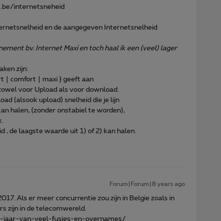
s.be/internetsneheid
nternetsnelheid en de aangegeven Internetsnelheid
ement bv. Internet Maxi en toch haal ik een (veel) lager
aken zijn:
t | comfort | maxi } geeft aan
zowel voor Upload als voor download.
oad (alsook upload) snelheid die je lijn
) kan halen, (zonder onstabiel te worden),
.
d , de laagste waarde uit 1) of 2) kan halen.
Forum|Forum|8 years ago
17. Als er meer concurrentie zou zijn in Belgie zoals in
s zijn in de telecomwereld.
-jaar-van-veel-fusies-en-overnames/