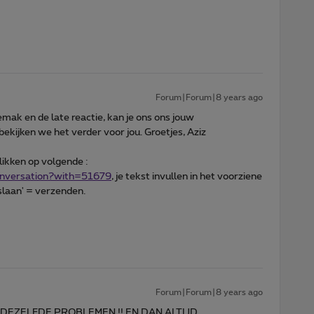
Forum|Forum|8 years ago
mak en de late reactie, kan je ons ons jouw
kijken we het verder voor jou. Groetjes, Aziz
likken op volgende :
conversation?with=51679
, je tekst invullen in het voorziene
slaan' = verzenden.
Forum|Forum|8 years ago
 DEZELFDE PROBLEMEN !! EN DAN ALTIJD