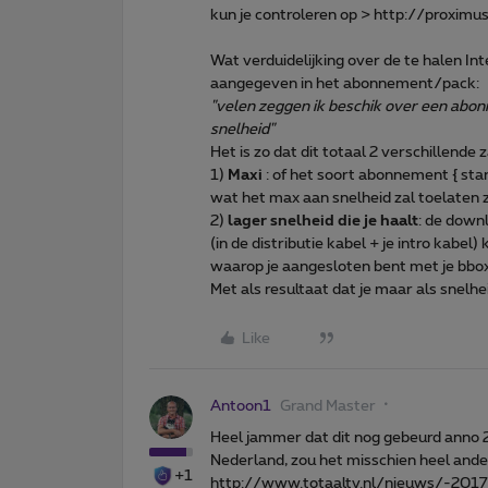
kun je controleren op > http://proximu
Wat verduidelijking over de te halen I
aangegeven in het abonnement/pack:
"velen zeggen ik beschik over een abonn
snelheid"
Het is zo dat dit totaal 2 verschillende z
1)
Maxi
: of het soort abonnement { star
wat het max aan snelheid zal toelaten 
2)
lager snelheid die je haalt
: de downl
(in de distributie kabel + je intro kabel
waarop je aangesloten bent met je bbox
Met als resultaat dat je maar als snelhei
Like
Antoon1
Grand Master
Heel jammer dat dit nog gebeurd anno 20
Nederland, zou het misschien heel ander
+1
http://www.totaaltv.nl/nieuws/-2017