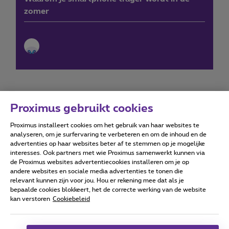
zomer
Proximus gebruikt cookies
Proximus installeert cookies om het gebruik van haar websites te
Forumvoorwaarden
Accessibility statement
analyseren, om je surfervaring te verbeteren en om de inhoud en de
advertenties op haar websites beter af te stemmen op je mogelijke
interesses. Ook partners met wie Proximus samenwerkt kunnen via
de Proximus websites advertentiecookies installeren om je op
andere websites en sociale media advertenties te tonen die
relevant kunnen zijn voor jou. Hou er rekening mee dat als je
Alle rechten voorbehouden. ©
2026
Proximus
bepaalde cookies blokkeert, het de correcte werking van de website
kan verstoren
Cookiebeleid
Algemene voorwaarden, consumenteninfo
Prijslijst en tarieven
Toegankelijkheid
Privacy
Cookiebeleid
Cookie manager
Bedrijfsgegevens