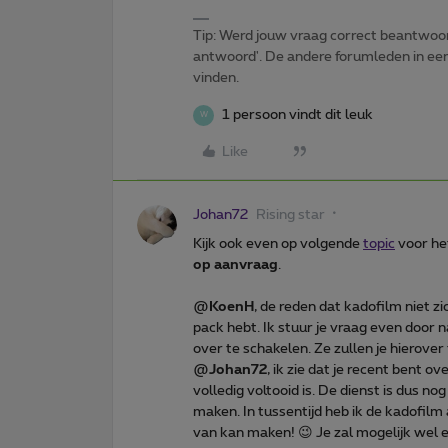
Tip: Werd jouw vraag correct beantwoor
antwoord'. De andere forumleden in een 
vinden.
1 persoon vindt dit leuk
W
Like
Johan72
Rising star
Kijk ook even op volgende
topic
voor he
op aanvraag
.
@
KoenH
, de reden dat kadofilm niet zi
pack hebt. Ik stuur je vraag even door n
over te schakelen. Ze zullen je hierover
@
Johan72
, ik zie dat je recent bent 
volledig voltooid is. De dienst is dus nog
maken. In tussentijd heb ik de kadofil
van kan maken! 😉 Je zal mogelijk wel 