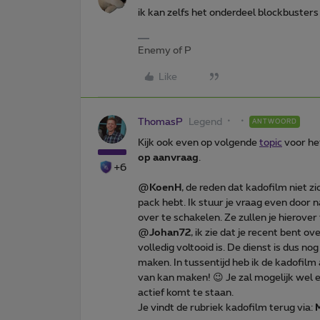
ik kan zelfs het onderdeel blockbusters
Enemy of P
Like
ThomasP
Legend
ANTWOORD
Kijk ook even op volgende
topic
voor he
op aanvraag
.
+6
@
KoenH
, de reden dat kadofilm niet zi
pack hebt. Ik stuur je vraag even door n
over te schakelen. Ze zullen je hierover
@
Johan72
, ik zie dat je recent bent 
volledig voltooid is. De dienst is dus nog
maken. In tussentijd heb ik de kadofil
van kan maken! 😉 Je zal mogelijk wel 
actief komt te staan.
Je vindt de rubriek kadofilm terug via: