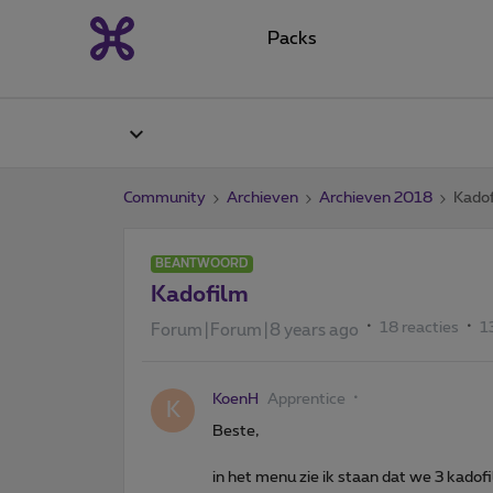
Packs
Community
Archieven
Archieven 2018
Kado
BEANTWOORD
Kadofilm
18 reacties
1
Forum|Forum|8 years ago
KoenH
Apprentice
K
Beste,
in het menu zie ik staan dat we 3 kadof