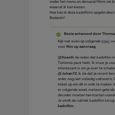
onder het menu on demand/films zie ik 
waaruit ik kan kiezen.
Hoe kan ik deze kadofilms opgebruiken
Bedankt!
Beste antwoord door
Thoma
Kijk ook even op volgende
topic
voo
voor
film op aanvraag
.
@
KoenH
, de reden dat kadofilm ni
Tuttimus pack hebt. Ik stuur je vr
interessant is om je over te schake
@
Johan72
, ik zie dat je recent 
order nog niet volledig voltooid is.
ticket op om dit in orde te maken. 
er volgende week meteen gebruik v
decoder moeten herstarten voorale
Je vindt de rubriek kadofilm terug 
kadofilm
.