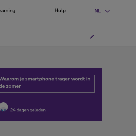
eaming
Hulp
NL
Waarom je smartphone trager wordt in
de zomer
24 dagen geleden