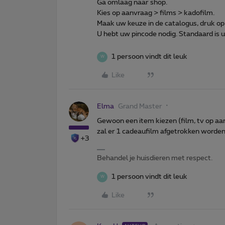
Ga omlaag naar shop.
Kies op aanvraag > films > kadofilm.
Maak uw keuze in de catalogus, druk op
U hebt uw pincode nodig. Standaard is
1 persoon vindt dit leuk
W
Like
Elma
Grand Master
Gewoon een item kiezen (film, tv op aa
zal er 1 cadeaufilm afgetrokken worden 
+3
Behandel je huisdieren met respect.
1 persoon vindt dit leuk
W
Like