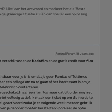
d? ‘Like’ dan het antwoord en markeer het als 'Beste
gelijkaardige situatie zullen dan sneller een oplossing
Forum|Forum|8 years ago
t verschil tussen de
Kadofilm
en de gratis credit voor
film
chtbaar voor je is, is omdat je geen Familus of Tuttimus
aar een collega om na te gaan of het interessant is om je
 telefonisch contacteren.
overgeschakeld naar een Familus maar dat dit order nog niet
 niet volledig actief. Ik maak een ticket op om dit in orde te
m al geactiveerd zodat je er volgende week meteen gebruik
even je decoder moeten herstarten vooraleer de optie