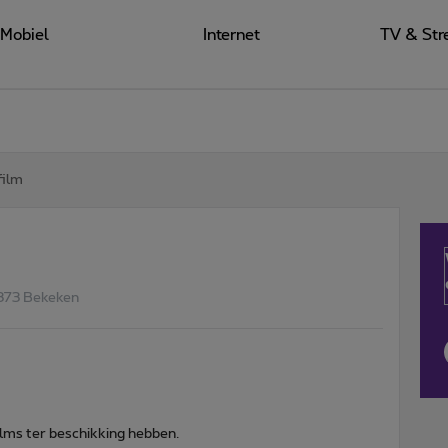
Mobiel
Internet
TV & Str
film
373 Bekeken
ilms ter beschikking hebben.