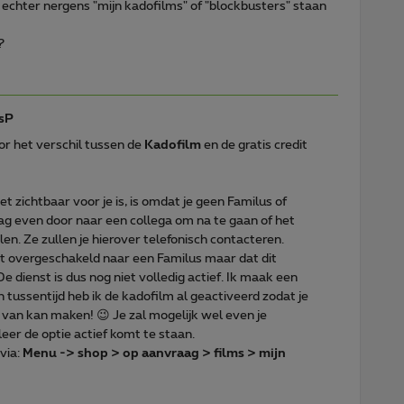
echter nergens "mijn kadofilms" of "blockbusters" staan
?
sP
r het verschil tussen de
Kadofilm
en de gratis credit
et zichtbaar voor je is, is omdat je geen Familus of
aag even door naar een collega om na te gaan of het
len. Ze zullen je hierover telefonisch contacteren.
bent overgeschakeld naar een Familus maar dat dit
 De dienst is dus nog niet volledig actief. Ik maak een
In tussentijd heb ik de kadofilm al geactiveerd zodat je
an kan maken! 😉 Je zal mogelijk wel even je
er de optie actief komt te staan.
via:
Menu -> shop > op aanvraag > films > mijn