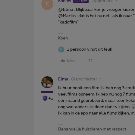
KoenH
Apprentice
AUTEUR
K
@Elma : Blijkbaar kon je vroeger kiezen 
@Martin : dat is het nu net : als ik naa
"kadofilm"
Koen
1 persoon vindt dit leuk
Like
Elma
Grand Master
Ik huur nooit een film. Ik heb nog 3 cre
veel films opneem. Ik heb nu nog 7 films
+3
een maand geprobeerd, maar toen keken
nog wat anders te doen dan tv kijken. 
Ik kan in de app naar alle films kijken,
Behandel je huisdieren met respect.