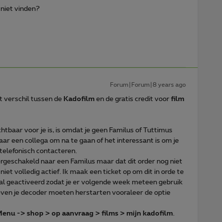
 niet vinden?
Forum|Forum|8 years ago
t verschil tussen de
Kadofilm
en de gratis credit voor
film
chtbaar voor je is, is omdat je geen Familus of Tuttimus
aar een collega om na te gaan of het interessant is om je
 telefonisch contacteren.
overgeschakeld naar een Familus maar dat dit order nog niet
 niet volledig actief. Ik maak een ticket op om dit in orde te
m al geactiveerd zodat je er volgende week meteen gebruik
even je decoder moeten herstarten vooraleer de optie
Menu -> shop > op aanvraag > films > mijn kadofilm
.