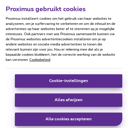
Proximus gebruikt cookies
Proximus installeert cookies om het gebruik van haar websites te
Forumvoorwaarden
Accessibility statement
analyseren, om je surfervaring te verbeteren en om de inhoud en de
advertenties op haar websites beter af te stemmen op je mogelijke
interesses. Ook partners met wie Proximus samenwerkt kunnen via
de Proximus websites advertentiecookies installeren om je op
andere websites en sociale media advertenties te tonen die
relevant kunnen zijn voor jou. Hou er rekening mee dat als je
Alle rechten voorbehouden. ©
2026
Proximus
bepaalde cookies blokkeert, het de correcte werking van de website
kan verstoren
Cookiebeleid
Algemene voorwaarden, consumenteninfo
Prijslijst en tarieven
Toegankelijkheid
Privacy
Cookiebeleid
Cookie manager
Bedrijfsgegevens
Deze website is gecreëerd en wordt beheerd conform het
Cookie-instellingen
Belgisch recht.
Koning Albert II-laan 27 - B-1030 Brussel.
Alles afwijzen
Carrier & Wholesale Solutions
Alle cookies accepteren
Proximus Group
|
Telindus
Jobs
|
Sitemap