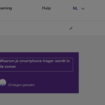
eaming
Hulp
NL
Waarom je smartphone trager wordt in
de zomer
23 dagen geleden