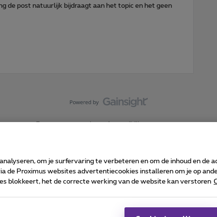
g de post natuurlijk bijdraagt aan het topic en het geen
Forumvoorwaarden
Accessibility statement
 analyseren, om je surfervaring te verbeteren en om de inhoud en de 
 de Proximus websites advertentiecookies installeren om je op ander
kies blokkeert, het de correcte werking van de website kan verstoren
C
 ©
2026
Proximus
sumenteninfo
Prijslijst en tarieven
Toegankelijkheid
Cookie manager
Bedrijfsgegevens
Ca
 wordt beheerd conform het Belgisch recht.
Pr