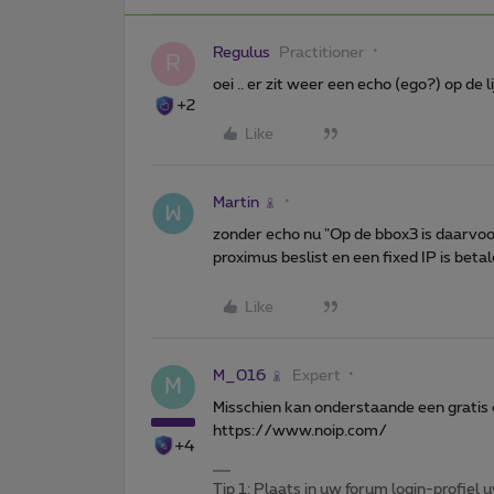
Regulus
Practitioner
R
oei .. er zit weer een echo (ego?) op de lij
+2
Like
Martin
zonder echo nu "Op de bbox3 is daarvoor
proximus beslist en een fixed IP is betal
Like
M_016
Expert
M
Misschien kan onderstaande een gratis 
https://www.noip.com/
+4
Tip 1: Plaats in uw forum login-profiel u