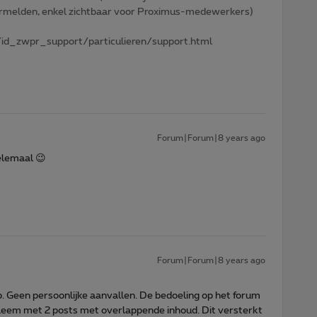
 vermelden, enkel zichtbaar voor Proximus-medewerkers)
id_zwpr_support/particulieren/support.html
Forum|Forum|8 years ago
helemaal 😉
Forum|Forum|8 years ago
b. Geen persoonlijke aanvallen. De bedoeling op het forum
obleem met 2 posts met overlappende inhoud. Dit versterkt