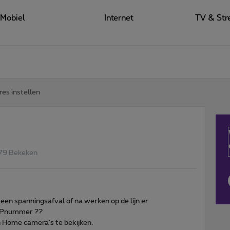
Mobiel
Internet
TV & Str
res instellen
79 Bekeken
 een spanningsafval of na werken op de lijn er
yIPnummer ??
jn Home camera's te bekijken.