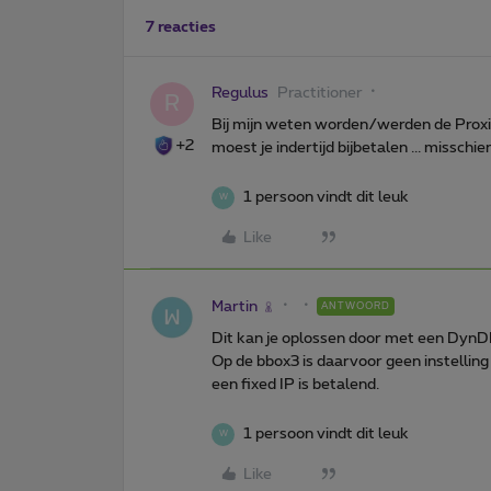
7 reacties
Regulus
Practitioner
R
Bij mijn weten worden/werden de Proxi
+2
moest je indertijd bijbetalen ... misschie
1 persoon vindt dit leuk
W
Like
Martin
ANTWOORD
Dit kan je oplossen door met een DynD
Op de bbox3 is daarvoor geen instelling
een fixed IP is betalend.
1 persoon vindt dit leuk
W
Like