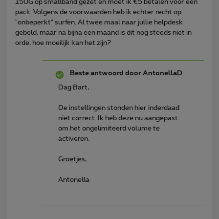
150G op smallband gezet en moet ik €5 betalen voor een
pack. Volgens de voorwaarden heb ik echter recht op
"onbeperkt" surfen. Al twee maal naar jullie helpdesk
gebeld, maar na bijna een maand is dit nog steeds niet in
orde, hoe moeilijk kan het zijn?
Beste antwoord door
AntonellaD
Dag Bart,
De instellingen stonden hier inderdaad
niet correct. Ik heb deze nu aangepast
om het ongelimiteerd volume te
activeren.
Groetjes,
Antonella