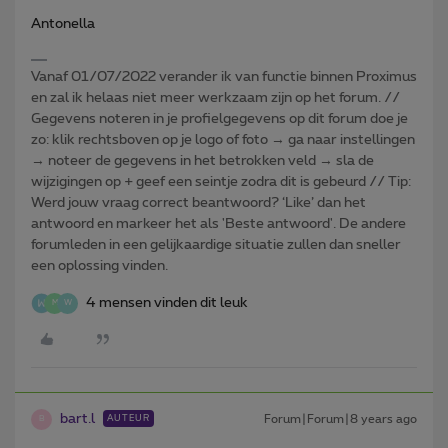
Antonella
Vanaf 01/07/2022 verander ik van functie binnen Proximus
en zal ik helaas niet meer werkzaam zijn op het forum. //
Gegevens noteren in je profielgegevens op dit forum doe je
zo: klik rechtsboven op je logo of foto → ga naar instellingen
→ noteer de gegevens in het betrokken veld → sla de
wijzigingen op + geef een seintje zodra dit is gebeurd // Tip:
Werd jouw vraag correct beantwoord? ‘Like’ dan het
antwoord en markeer het als 'Beste antwoord'. De andere
forumleden in een gelijkaardige situatie zullen dan sneller
een oplossing vinden.
4 mensen vinden dit leuk
M
W
bart.l
Forum|Forum|8 years ago
AUTEUR
B