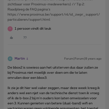
zichtbaar voor Proximus-medewerkers) // Tip 2:
Raadpleeg de FAQ pagina's
https://www.proximus.be/support/nl/id_zwpr_support/
particulieren/support.html
1 persoon vindt dit leuk
U
Martin
Forum|Forum|8 years ago
De bbox2 is sowieso aan het uitsterven dus daar zullen ze
bij Proximus niet moeilijk over doen om die te laten
omruilen door een bbox3.
Ik zie je dit hier wel vaker zeggen, maar deze week kreeg ik
anders wel een njet van de technische dienst toen ik vroeg
of ik de b-box 2 bij m'n ouders kon laten omwisselen voor
een 3. Kunnen genieten van betere (dual-band) wifi en
vectoring waren geen voldoende argumenten, het toestel