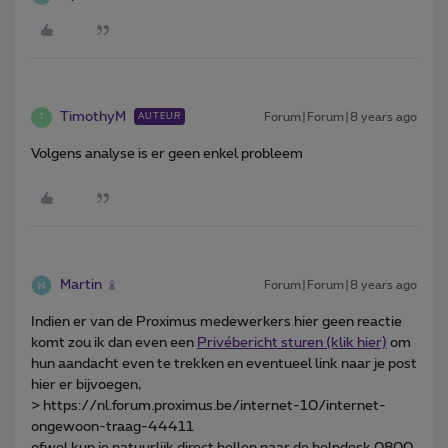
TimothyM
Forum|Forum|8 years ago
AUTEUR
T
Volgens analyse is er geen enkel probleem
Martin
Forum|Forum|8 years ago
Indien er van de Proximus medewerkers hier geen reactie
komt zou ik dan even een
Privébericht sturen (klik hier)
om
hun aandacht even te trekken en eventueel link naar je post
hier er bijvoegen,
> https://nl.forum.proximus.be/internet-10/internet-
ongewoon-traag-44411
ofwel kun je natuurlijk direct bellen naar de helpdesk 0800