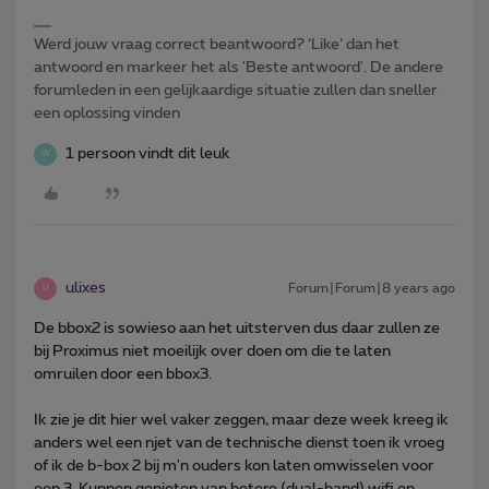
Werd jouw vraag correct beantwoord? ‘Like’ dan het
antwoord en markeer het als 'Beste antwoord'. De andere
forumleden in een gelijkaardige situatie zullen dan sneller
een oplossing vinden
1 persoon vindt dit leuk
W
ulixes
Forum|Forum|8 years ago
U
De bbox2 is sowieso aan het uitsterven dus daar zullen ze
bij Proximus niet moeilijk over doen om die te laten
omruilen door een bbox3.
Ik zie je dit hier wel vaker zeggen, maar deze week kreeg ik
anders wel een njet van de technische dienst toen ik vroeg
of ik de b-box 2 bij m'n ouders kon laten omwisselen voor
een 3. Kunnen genieten van betere (dual-band) wifi en