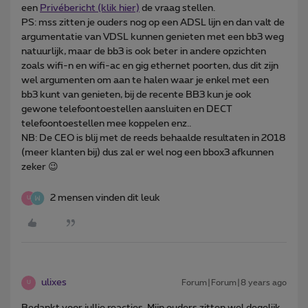
een
Privébericht (klik hier)
de vraag stellen.
PS: mss zitten je ouders nog op een ADSL lijn en dan valt de
argumentatie van VDSL kunnen genieten met een bb3 weg
natuurlijk, maar de bb3 is ook beter in andere opzichten
zoals wifi-n en wifi-ac en gig ethernet poorten, dus dit zijn
wel argumenten om aan te halen waar je enkel met een
bb3 kunt van genieten, bij de recente BB3 kun je ook
gewone telefoontoestellen aansluiten en DECT
telefoontoestellen mee koppelen enz..
NB: De CEO is blij met de reeds behaalde resultaten in 2018
(meer klanten bij) dus zal er wel nog een bbox3 afkunnen
zeker 😉
2 mensen vinden dit leuk
U
ulixes
Forum|Forum|8 years ago
U
Bedankt voor jullie reacties. Mijn ouders zitten wel degelijk