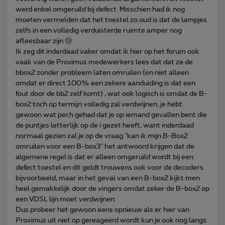
werd enkel omgeruild bij defect. Misschien had ik nog
moeten vermelden dat het toestel zo oud is dat de lampjes
zelfs in een volledig verduisterde ruimte amper nog
afleesbaar zijn 😒
Ik zeg dit inderdaad vaker omdat ik hier op het forum ook
vaak van de Proximus medewerkers lees dat dat ze de
bbox2 zonder probleem laten omruilen (en niet alleen
omdat er direct 100% een zekere aanduiding is dat een
fout door de bb2 zelf komt) , wat ook logisch is omdat de B-
box2 toch op termijn volledig zal verdwijnen, je hebt
gewoon wat pech gehad dat je op iemand gevallen bent die
de puntjes letterlijk op de i gezet heeft, want inderdaad
normaal gezien zal je op de vraag "kan ik mijn B-Box2
omruilen voor een B-box3" het antwoord krijgen dat de
algemene regel is dat er alleen omgeruild wordt bij een
defect toestel en dit geldt trouwens ook voor de decoders
bijvoorbeeld, maar in het geval van een B-box2 kijkt men
heel gemakkelijk door de vingers omdat zeker de B-box2 op
een VDSL lijn moet verdwijnen.
Dus probeer het gewoon eens opnieuw als er hier van
Proximus uit niet op gereageerd wordt kun je ook nog langs