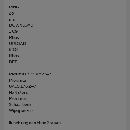
PING
26
ms
DOWNLOAD
1.09
Mbps
UPLOAD
5.10
Mbps
DEEL
Result ID 7283152347
Proximus
87.65.176.247
NaN stars
Proximus
Schaarbeek
Wijzig server
Ik heb nog een bbox 2 staan.