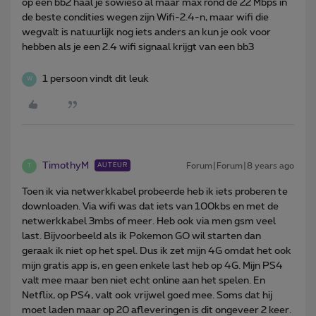
op een bb2 haal je sowieso al maar max rond de 22 Mbps in
de beste condities wegen zijn Wifi-2.4-n, maar wifi die
wegvalt is natuurlijk nog iets anders an kun je ook voor
hebben als je een 2.4 wifi signaal krijgt van een bb3
1 persoon vindt dit leuk
W
TimothyM
Forum|Forum|8 years ago
AUTEUR
T
Toen ik via netwerkkabel probeerde heb ik iets proberen te
downloaden. Via wifi was dat iets van 100kbs en met de
netwerkkabel 3mbs of meer. Heb ook via men gsm veel
last. Bijvoorbeeld als ik Pokemon GO wil starten dan
geraak ik niet op het spel. Dus ik zet mijn 4G omdat het ook
mijn gratis app is, en geen enkele last heb op 4G. Mijn PS4
valt mee maar ben niet echt online aan het spelen. En
Netflix, op PS4, valt ook vrijwel goed mee. Soms dat hij
moet laden maar op 20 afleveringen is dit ongeveer 2 keer.