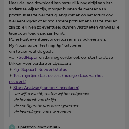
Maar die lage download kan natuurlijk nog altijd aan iets
anders te wijten zijn, morgen kunnen de mensen van
proximus als ze hier terug langskomen op het forum ook
wel eens kijken of er nog andere problemen vast te stellen
zijn op je lijn en zo eventueel kunnen vaststellen vanwaar je
lage download vandaan komt.
PS: je kunt eventueel ondertussen mss ook eens via
MyProximus de "test mijn lijn" uitvoeren,
om te zien wat dit geeft:
via >
SelfRepair
en dan nog verder ook op "start analyse"
klikken voor verdere analyse...enz
✶
Mijn Support: Netwerkstatus
✶
Test mijn lijn: start de test (huidige staus van het
netwerk)
✶
Start Analyse (kan tot 4 min duren)
Terwijl u wacht, testen wij het volgende:
de kwaliteit van de lijn
de configuratie van onze systemen
de instellingen van uw modem
1 persoon vindt dit leuk
W