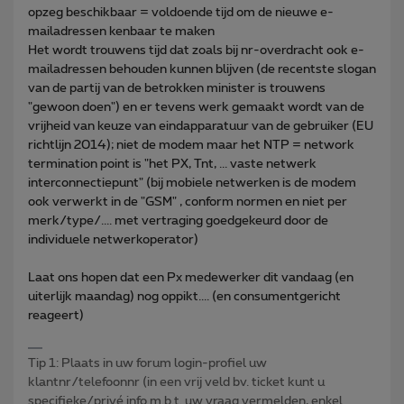
opzeg beschikbaar = voldoende tijd om de nieuwe e-
mailadressen kenbaar te maken
Het wordt trouwens tijd dat zoals bij nr-overdracht ook e-
mailadressen behouden kunnen blijven (de recentste slogan
van de partij van de betrokken minister is trouwens
"gewoon doen") en er tevens werk gemaakt wordt van de
vrijheid van keuze van eindapparatuur van de gebruiker (EU
richtlijn 2014); niet de modem maar het NTP = network
termination point is "het PX, Tnt, ... vaste netwerk
interconnectiepunt" (bij mobiele netwerken is de modem
ook verwerkt in de "GSM" , conform normen en niet per
merk/type/.... met vertraging goedgekeurd door de
individuele netwerkoperator)
Laat ons hopen dat een Px medewerker dit vandaag (en
uiterlijk maandag) nog oppikt.... (en consumentgericht
reageert)
Tip 1: Plaats in uw forum login-profiel uw
klantnr/telefoonnr (in een vrij veld bv. ticket kunt u
specifieke/privé info m.b.t. uw vraag vermelden, enkel