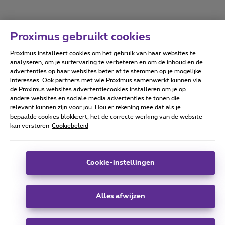
Proximus gebruikt cookies
Proximus installeert cookies om het gebruik van haar websites te
Forumvoorwaarden
Accessibility statement
analyseren, om je surfervaring te verbeteren en om de inhoud en de
advertenties op haar websites beter af te stemmen op je mogelijke
interesses. Ook partners met wie Proximus samenwerkt kunnen via
de Proximus websites advertentiecookies installeren om je op
andere websites en sociale media advertenties te tonen die
relevant kunnen zijn voor jou. Hou er rekening mee dat als je
Alle rechten voorbehouden. ©
2026
Proximus
bepaalde cookies blokkeert, het de correcte werking van de website
kan verstoren
Cookiebeleid
Algemene voorwaarden, consumenteninfo
Prijslijst en tarieven
Toegankelijkheid
Privacy
Cookiebeleid
Cookie manager
Bedrijfsgegevens
Deze website is gecreëerd en wordt beheerd conform het
Cookie-instellingen
Belgisch recht.
Koning Albert II-laan 27 - B-1030 Brussel.
Alles afwijzen
Carrier & Wholesale Solutions