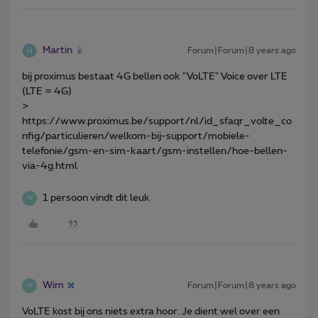
Martin
Forum|Forum|8 years ago
bij proximus bestaat 4G bellen ook "VoLTE" Voice over LTE
(LTE = 4G)
>
https://www.proximus.be/support/nl/id_sfaqr_volte_co
nfig/particulieren/welkom-bij-support/mobiele-
telefonie/gsm-en-sim-kaart/gsm-instellen/hoe-bellen-
via-4g.html
1 persoon vindt dit leuk
W
Wim
Forum|Forum|8 years ago
W
VoLTE kost bij ons niets extra hoor. Je dient wel over een