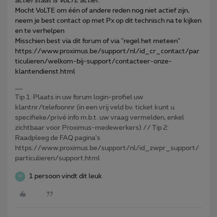
actief staat is VoLTE actief.
Mocht VoLTE om één of andere reden nog niet actief zijn,
neem je best contact op met Px op dit technisch na te kijken
en te verhelpen
Misschien best via dit forum of via "regel het meteen"
https://www.proximus.be/support/nl/id_cr_contact/par
ticulieren/welkom-bij-support/contacteer-onze-
klantendienst.html
Tip 1: Plaats in uw forum login-profiel uw
klantnr/telefoonnr (in een vrij veld bv. ticket kunt u
specifieke/privé info m.b.t. uw vraag vermelden, enkel
zichtbaar voor Proximus-medewerkers) // Tip 2:
Raadpleeg de FAQ pagina's
https://www.proximus.be/support/nl/id_zwpr_support/
particulieren/support.html
1 persoon vindt dit leuk
W