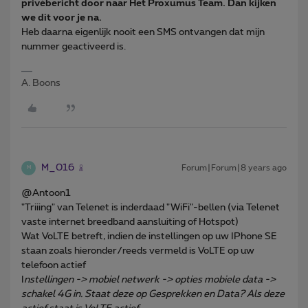
privébericht door naar Het Proxumus Team. Dan kijken
we dit voor je na.
Heb daarna eigenlijk nooit een SMS ontvangen dat mijn
nummer geactiveerd is.
A. Boons
M_016
Forum|Forum|8 years ago
M
@Antoon1
"Triiing" van Telenet is inderdaad "WiFi"-bellen (via Telenet
vaste internet breedband aansluiting of Hotspot)
Wat VoLTE betreft, indien de instellingen op uw IPhone SE
staan zoals hieronder/reeds vermeld is VoLTE op uw
telefoon actief
I
nstellingen -> mobiel netwerk -> opties mobiele data ->
schakel 4G in. Staat deze op Gesprekken en Data? Als deze