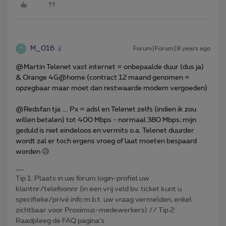
M_016
Forum|Forum|8 years ago
M
@Martin Telenet vast internet = onbepaalde duur (dus ja)
& Orange 4G@home (contract 12 maand genomen =
opzegbaar maar moet dan restwaarde modem vergoeden)
@Redsfan tja …. Px = adsl en Telenet zelfs (indien ik zou
willen betalen) tot 400 Mbps - normaal 380 Mbps; mijn
geduld is niet eindeloos en vermits o.a. Telenet duurder
wordt zal er toch ergens vroeg of laat moeten bespaard
worden 😥
Tip 1: Plaats in uw forum login-profiel uw
klantnr/telefoonnr (in een vrij veld bv. ticket kunt u
specifieke/privé info m.b.t. uw vraag vermelden, enkel
zichtbaar voor Proximus-medewerkers) // Tip 2:
Raadpleeg de FAQ pagina's