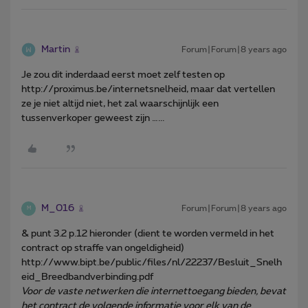
Martin
Forum|Forum|8 years ago
Je zou dit inderdaad eerst moet zelf testen op
http://proximus.be/internetsnelheid, maar dat vertellen
ze je niet altijd niet, het zal waarschijnlijk een
tussenverkoper geweest zijn …...
M_016
Forum|Forum|8 years ago
M
& punt 3.2 p.12 hieronder (dient te worden vermeld in het
contract op straffe van ongeldigheid)
http://www.bipt.be/public/files/nl/22237/Besluit_Snelh
eid_Breedbandverbinding.pdf
Voor de vaste netwerken die internettoegang bieden, bevat
het contract de volgende informatie voor elk van de