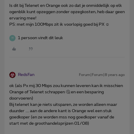
Is dit bij Telenet en Orange ook zo dat je onmiddellijk op elk
ogenblik kunt opzeggen zonder opzegkosten, heb daar geen
ervaring mee!
PS: met mijn 100Mbps zit ik voorlopig goed bij PX ☺️
1 persoon vindt dit leuk
W
RedsFan
Forum|Forum|8 years ago
ok (als Px mij 30 Mbps zou kunnen leveren kan ik misschien
Orange of Telenet schrappen 🤔 en een besparing
doorvoeren)
Bij telenet kan je niets uitsparen, ze worden alleen maar
duurder .... aan de andere kant is Orange wel een stuk
goedkoper (en ze worden mss nog goedkoper vanaf de
start met de groothandelsprijzen 01/08)