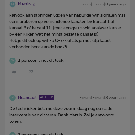
Martin
Forum|Forum|8 years ago
kan ook aan storingen liggen van naburige wifi signalen mss
eens proberen op verschillende kanalen bv kanaal 1 of
kanaal 6 of kanaal 11. (met een gratis wifi analyser kan je
bv een kijken wat het minst bezette kanaal is)
Heb je dit ook op wifi-5.0-xxx of als je met utp kabel
verbonden bent aan de bbox3
1 persoon vindt dit leuk
W
Hcandael
Forum|Forum|8 years ago
AUTEUR
H
De technieker belt me deze voormiddag nog op na de
interventie van gisteren. Dank Martin. Zal je antwoord
tonen.
1 persoon vindt dit leuk