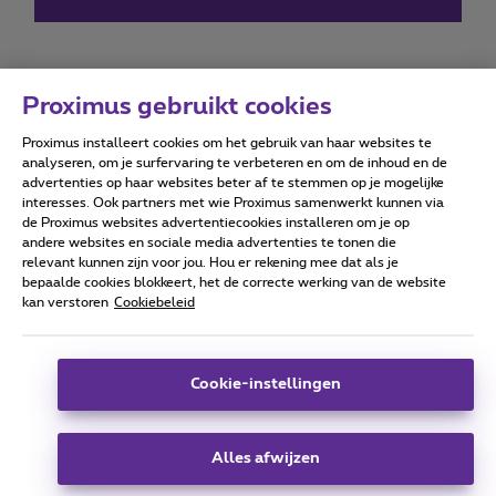
Proximus gebruikt cookies
Proximus installeert cookies om het gebruik van haar websites te
Forumvoorwaarden
Accessibility statement
analyseren, om je surfervaring te verbeteren en om de inhoud en de
advertenties op haar websites beter af te stemmen op je mogelijke
interesses. Ook partners met wie Proximus samenwerkt kunnen via
de Proximus websites advertentiecookies installeren om je op
andere websites en sociale media advertenties te tonen die
relevant kunnen zijn voor jou. Hou er rekening mee dat als je
Alle rechten voorbehouden. ©
2026
Proximus
bepaalde cookies blokkeert, het de correcte werking van de website
kan verstoren
Cookiebeleid
Algemene voorwaarden, consumenteninfo
Prijslijst en tarieven
Toegankelijkheid
Privacy
Cookiebeleid
Cookie manager
Bedrijfsgegevens
Deze website is gecreëerd en wordt beheerd conform het
Cookie-instellingen
Belgisch recht.
Koning Albert II-laan 27 - B-1030 Brussel.
Alles afwijzen