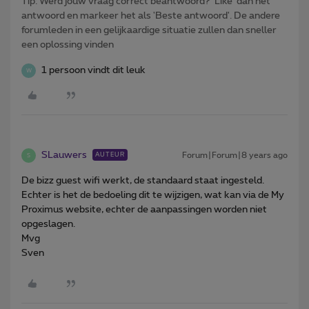
Tip: Werd jouw vraag correct beantwoord? ‘Like’ dan het
antwoord en markeer het als 'Beste antwoord'. De andere
forumleden in een gelijkaardige situatie zullen dan sneller
een oplossing vinden
1 persoon vindt dit leuk
W
SLauwers
Forum|Forum|8 years ago
AUTEUR
S
De bizz guest wifi werkt, de standaard staat ingesteld.
Echter is het de bedoeling dit te wijzigen, wat kan via de My
Proximus website, echter de aanpassingen worden niet
opgeslagen.
Mvg
Sven