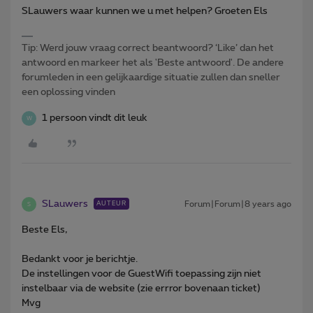
SLauwers waar kunnen we u met helpen? Groeten Els
Tip: Werd jouw vraag correct beantwoord? ‘Like’ dan het
antwoord en markeer het als 'Beste antwoord'. De andere
forumleden in een gelijkaardige situatie zullen dan sneller
een oplossing vinden
1 persoon vindt dit leuk
W
SLauwers
Forum|Forum|8 years ago
AUTEUR
S
Beste Els,
Bedankt voor je berichtje.
De instellingen voor de GuestWifi toepassing zijn niet
instelbaar via de website (zie errror bovenaan ticket)
Mvg