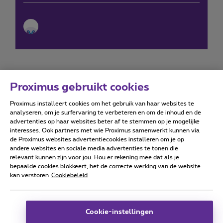
Proximus gebruikt cookies
Proximus installeert cookies om het gebruik van haar websites te
Forumvoorwaarden
Accessibility statement
analyseren, om je surfervaring te verbeteren en om de inhoud en de
advertenties op haar websites beter af te stemmen op je mogelijke
interesses. Ook partners met wie Proximus samenwerkt kunnen via
de Proximus websites advertentiecookies installeren om je op
andere websites en sociale media advertenties te tonen die
relevant kunnen zijn voor jou. Hou er rekening mee dat als je
Alle rechten voorbehouden. ©
2026
Proximus
bepaalde cookies blokkeert, het de correcte werking van de website
kan verstoren
Cookiebeleid
Algemene voorwaarden, consumenteninfo
Prijslijst en tarieven
Toegankelijkheid
Privacy
Cookiebeleid
Cookie manager
Bedrijfsgegevens
Deze website is gecreëerd en wordt beheerd conform het
Cookie-instellingen
Belgisch recht.