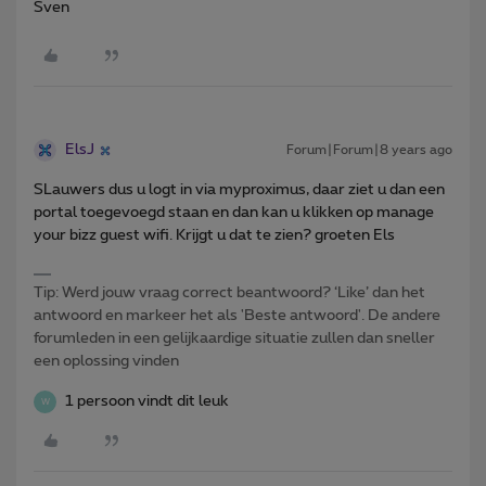
Sven
ElsJ
Forum|Forum|8 years ago
SLauwers dus u logt in via myproximus, daar ziet u dan een
portal toegevoegd staan en dan kan u klikken op manage
your bizz guest wifi. Krijgt u dat te zien? groeten Els
Tip: Werd jouw vraag correct beantwoord? ‘Like’ dan het
antwoord en markeer het als 'Beste antwoord'. De andere
forumleden in een gelijkaardige situatie zullen dan sneller
een oplossing vinden
1 persoon vindt dit leuk
W