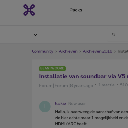
Packs
Community
Archieven
Archieven 2018
Insta
BEANTWOORD
Installatie van soundbar via V5
1 reactie
510
Forum|Forum|8 years ago
luckie
New user
L
Hallo, ik overweeg de aanschaf van een
zie hier echte maar 1 mogelijkheid en d
HDMI/ARC heeft.