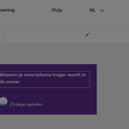
eaming
Hulp
NL
Waarom je smartphone trager wordt in
de zomer
23 dagen geleden