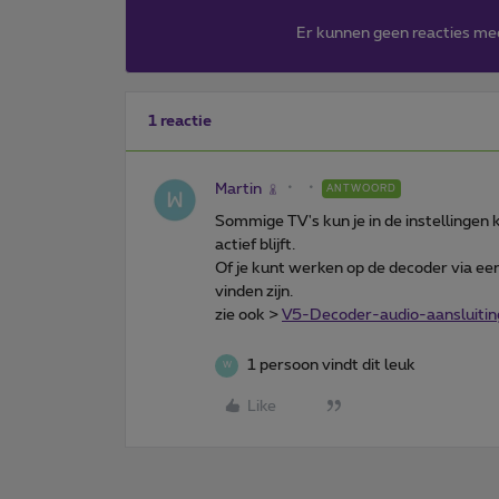
Er kunnen geen reacties me
1 reactie
Martin
ANTWOORD
Sommige TV's kun je in de instellingen 
actief blijft.
Of je kunt werken op de decoder via een
vinden zijn.
zie ook >
V5-Decoder-audio-aansluitin
1 persoon vindt dit leuk
W
Like