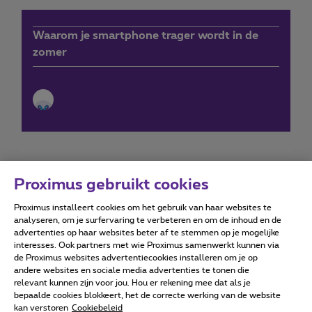
Waarom je smartphone trager wordt in de
zomer
Proximus gebruikt cookies
Proximus installeert cookies om het gebruik van haar websites te
Forumvoorwaarden
Accessibility statement
analyseren, om je surfervaring te verbeteren en om de inhoud en de
advertenties op haar websites beter af te stemmen op je mogelijke
interesses. Ook partners met wie Proximus samenwerkt kunnen via
de Proximus websites advertentiecookies installeren om je op
andere websites en sociale media advertenties te tonen die
relevant kunnen zijn voor jou. Hou er rekening mee dat als je
Alle rechten voorbehouden. ©
2026
Proximus
bepaalde cookies blokkeert, het de correcte werking van de website
kan verstoren
Cookiebeleid
Algemene voorwaarden, consumenteninfo