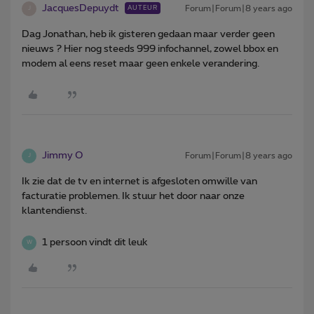
JacquesDepuydt
Forum|Forum|8 years ago
AUTEUR
J
Dag Jonathan, heb ik gisteren gedaan maar verder geen
nieuws ? Hier nog steeds 999 infochannel, zowel bbox en
modem al eens reset maar geen enkele verandering.
Jimmy O
Forum|Forum|8 years ago
J
Ik zie dat de tv en internet is afgesloten omwille van
facturatie problemen. Ik stuur het door naar onze
klantendienst.
1 persoon vindt dit leuk
W