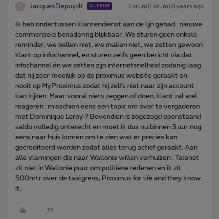
JacquesDepuydt
Forum|Forum|8 years ago
AUTEUR
J
Ik heb ondertussen klantendienst aan de lijn gehad : nieuwe
commerciele benadering blijkbaar. We sturen geen enkele
reminder, we bellen niet, we mailen niet, we zetten gewoon
klant op infochannel, en sturen zelfs geen bericht via dat
infochannel én we zetten zijn internetsnelheid zodanig laag
dat hij zeer moeilijk op de proximus website geraakt en
nooit op MyProximus zodat hij zelfs niet naar zijn account
kan kijken. Maar vooral niets zeggen of doen, klant zal wel
reageren : misschien eens een topic om over te vergaderen
met Dominique Leroy ? Bovendien is zogezegd openstaand
saldo volledig onterecht en moet ik dus nu binnen 3 uur nog
eens naar huis komen om te zien wat er precies kan
gecrediteerd worden zodat alles terug actief geraakt. Aan
alle vlamingen die naar Wallonie willen verhuizen : Telenet
zit niet in Wallonie puur om politieke redenen en ik zit
500mtr over de taalgrens, Proximus for life and they know
it.