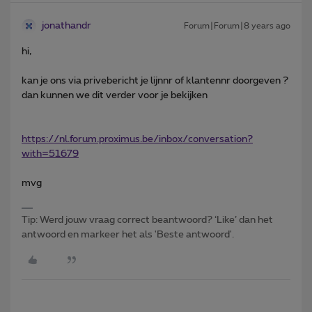
jonathandr
Forum|Forum|8 years ago
hi,
kan je ons via privebericht je lijnnr of klantennr doorgeven ?
dan kunnen we dit verder voor je bekijken
https://nl.forum.proximus.be/inbox/conversation?
with=51679
mvg
Tip: Werd jouw vraag correct beantwoord? ‘Like’ dan het
antwoord en markeer het als 'Beste antwoord'.