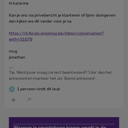
hi katarine
Kan je ons via privebericht je klantennr of lijnnr doorgeven
dan kijken we dit verder voor je na
https://nl.forum.proximus.be/inbox/conversation?
with=51679
mvg
jonathan
Tip: Werd jouw vraag correct beantwoord? ‘Like’ dan het
antwoord en markeer het als 'Beste antwoord'.
1 persoon vindt dit leuk
W
Waarom je smartphone trager wordt in de