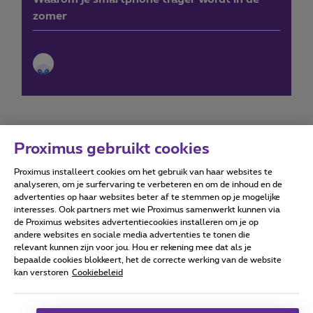
zomer
Proximus gebruikt cookies
Proximus installeert cookies om het gebruik van haar websites te
Forumvoorwaarden
Accessibility statement
analyseren, om je surfervaring te verbeteren en om de inhoud en de
advertenties op haar websites beter af te stemmen op je mogelijke
interesses. Ook partners met wie Proximus samenwerkt kunnen via
de Proximus websites advertentiecookies installeren om je op
andere websites en sociale media advertenties te tonen die
relevant kunnen zijn voor jou. Hou er rekening mee dat als je
Alle rechten voorbehouden. ©
2026
Proximus
bepaalde cookies blokkeert, het de correcte werking van de website
kan verstoren
Cookiebeleid
Algemene voorwaarden, consumenteninfo
Prijslijst en tarieven
Toegankelijkheid
Privacy
Cookiebeleid
Cookie manager
Bedrijfsgegevens