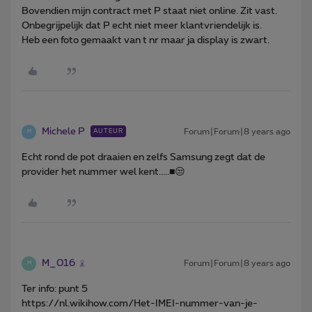
Bovendien mijn contract met P staat niet online. Zit vast.
Onbegrijpelijk dat P echt niet meer klantvriendelijk is.
Heb een foto gemaakt van t nr maar ja display is zwart.
Michele P
Forum|Forum|8 years ago
AUTEUR
M
Echt rond de pot draaien en zelfs Samsung zegt dat de
provider het nummer wel kent.....■😒
M_016
Forum|Forum|8 years ago
M
Ter info: punt 5
https://nl.wikihow.com/Het-IMEI-nummer-van-je-