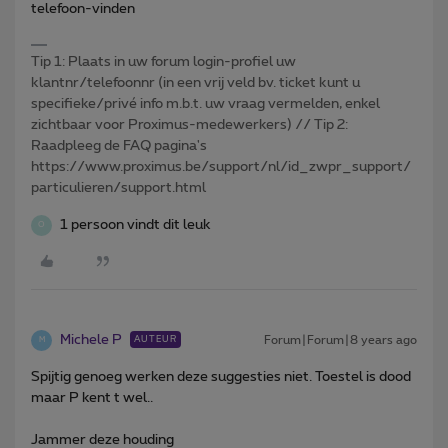
telefoon-vinden
Tip 1: Plaats in uw forum login-profiel uw
klantnr/telefoonnr (in een vrij veld bv. ticket kunt u
specifieke/privé info m.b.t. uw vraag vermelden, enkel
zichtbaar voor Proximus-medewerkers) // Tip 2:
Raadpleeg de FAQ pagina's
https://www.proximus.be/support/nl/id_zwpr_support/
particulieren/support.html
1 persoon vindt dit leuk
O
Michele P
Forum|Forum|8 years ago
AUTEUR
M
Spijtig genoeg werken deze suggesties niet. Toestel is dood
maar P kent t wel..
Jammer deze houding