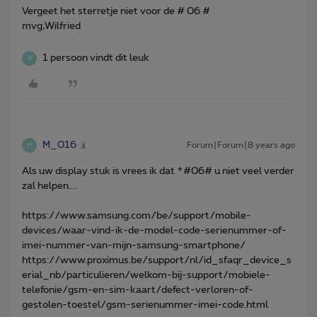
Vergeet het sterretje niet voor de # 06 #
mvg,Wilfried
1 persoon vindt dit leuk
W
M_016
Forum|Forum|8 years ago
M
Als uw display stuk is vrees ik dat *#06# u niet veel verder
zal helpen....
https://www.samsung.com/be/support/mobile-
devices/waar-vind-ik-de-model-code-serienummer-of-
imei-nummer-van-mijn-samsung-smartphone/
https://www.proximus.be/support/nl/id_sfaqr_device_s
erial_nb/particulieren/welkom-bij-support/mobiele-
telefonie/gsm-en-sim-kaart/defect-verloren-of-
gestolen-toestel/gsm-serienummer-imei-code.html