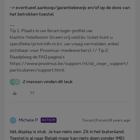
-> eventueel aankoop/garantiebewijs en/of op de doos van
het betrokken toestel
Tip 1: Plaats in uw forum login-profiel uw
klantnr/telefoonnr (in een vrij veld bv. ticket kunt u
specifieke/privé info m.b.t. uw vraag vermelden, enkel
zichtbaar voor Proximus-medewerkers) // Tip 2:
Raadpleeg de FAQ pagina's
https://www.proximus.be/support/nl/id_zwpr_support/
particulieren/support.html
2 mensen vinden dit leuk
W
O
Michele P
Forum|Forum|8 years ago
AUTEUR
M
Idd, display is stuk. Je kan niets zien. Zit in het buitenland.
Toestel is al naar België maar kan niets doen zonder IMEI.