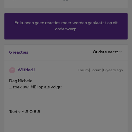
Er kunnen geen reacties meer worden geplaatst op dit
onderwerp.
Oudste eerst
6 reacties
WilfriedJ
Forum|Forum|8 years ago
W
Dag Michele,
... zoek uw IMEI op als volgt:
Toets:
* # 0 6 #