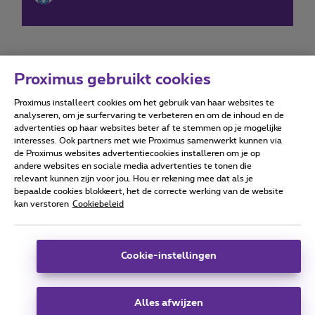
Proximus gebruikt cookies
Proximus installeert cookies om het gebruik van haar websites te
Forumvoorwaarden
Accessibility statement
analyseren, om je surfervaring te verbeteren en om de inhoud en de
advertenties op haar websites beter af te stemmen op je mogelijke
interesses. Ook partners met wie Proximus samenwerkt kunnen via
de Proximus websites advertentiecookies installeren om je op
andere websites en sociale media advertenties te tonen die
relevant kunnen zijn voor jou. Hou er rekening mee dat als je
Alle rechten voorbehouden. ©
2026
Proximus
bepaalde cookies blokkeert, het de correcte werking van de website
kan verstoren
Cookiebeleid
Algemene voorwaarden, consumenteninfo
Prijslijst en tarieven
Toegankelijkheid
Privacy
Cookiebeleid
Cookie manager
Bedrijfsgegevens
Deze website is gecreëerd en wordt beheerd conform het
Cookie-instellingen
Belgisch recht.
Koning Albert II-laan 27 - B-1030 Brussel.
Alles afwijzen