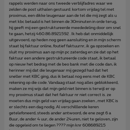
rappels werden naar ons tweede verblijfadres waar we
zelden de post uithalen gestuurd. kortom vrijdag tel met
proximus, een dikke leugenaar aan de tel die mij zegt als u
met kbc betaald is het binnen de 30minuten in orde terug,
hij geeft mij een gestruktureerde meededeling door om snel
te gaan, hetzij 460.86.8921592 . Ik heb dat onmiddellijk
uitgevoerd, op heden nog geen aansluiting en in mijn scherm
staat bij faktuur online, foutief faktuurnr, ik ga opzoeken en
sluit my proximus aan op mijn pc zaterdag en zie dat op het
faktuur een andere gestruktureerde code staat, ik betaal
op nieuw het bedrag met de beo bank met die code dan, ik
herinner mij dat die leugenaar mij gezegd had dat het
sneller met KBC ging, dus ik betaal nog eens met de KBC
rekening op die code. Vandaag staat nog alles geblokkeerd,
maken ze mij wijs dat mijn geld niet binnen is terwijl er op
my proximus staat dat het faktuur nr niet correct is. ze
moeten dus mijn geld van vrijdag gaan zoeken , met KBC is
er slechts een dag nodig. Al verschilllende keren
getelefoneerd, steeds ander antwoord, de ene zegt 6 a
8uur, de ander 4 uur, de ander 24uren, niet te geloven, zijn
die opgeleid om te liegen ???? mijn knr 608689215