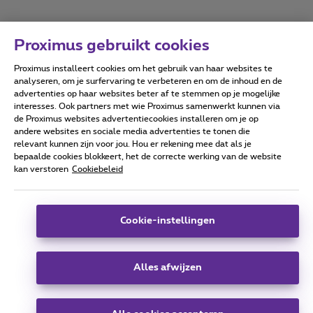
Proximus gebruikt cookies
Proximus installeert cookies om het gebruik van haar websites te
Forumvoorwaarden
Accessibility statement
analyseren, om je surfervaring te verbeteren en om de inhoud en de
advertenties op haar websites beter af te stemmen op je mogelijke
interesses. Ook partners met wie Proximus samenwerkt kunnen via
de Proximus websites advertentiecookies installeren om je op
andere websites en sociale media advertenties te tonen die
relevant kunnen zijn voor jou. Hou er rekening mee dat als je
Alle rechten voorbehouden. ©
2026
Proximus
bepaalde cookies blokkeert, het de correcte werking van de website
kan verstoren
Cookiebeleid
Algemene voorwaarden, consumenteninfo
Prijslijst en tarieven
Toegankelijkheid
Privacy
Cookiebeleid
Cookie manager
Bedrijfsgegevens
Deze website is gecreëerd en wordt beheerd conform het
Cookie-instellingen
Belgisch recht.
Koning Albert II-laan 27 - B-1030 Brussel.
Alles afwijzen
Carrier & Wholesale Solutions