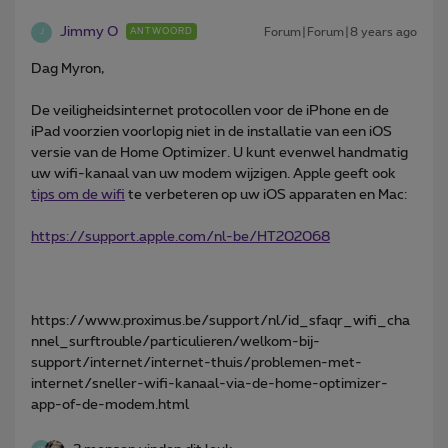
Jimmy O
Forum|Forum|8 years ago
ANTWOORD
J
Dag Myron,
De veiligheidsinternet protocollen voor de iPhone en de
iPad voorzien voorlopig niet in de installatie van een iOS
versie van de Home Optimizer. U kunt evenwel handmatig
uw wifi-kanaal van uw modem wijzigen. Apple geeft ook
tips om de wifi
te verbeteren op uw iOS apparaten en Mac:
https://support.apple.com/nl-be/HT202068
https://www.proximus.be/support/nl/id_sfaqr_wifi_cha
nnel_surftrouble/particulieren/welkom-bij-
support/internet/internet-thuis/problemen-met-
internet/sneller-wifi-kanaal-via-de-home-optimizer-
app-of-de-modem.html