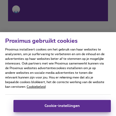
Proximus gebruikt cookies
Proximus installeert cookies om het gebruik van haar websites te
Forumvoorwaarden
Accessibility statement
analyseren, om je surfervaring te verbeteren en om de inhoud en de
advertenties op haar websites beter af te stemmen op je mogelijke
interesses. Ook partners met wie Proximus samenwerkt kunnen via
de Proximus websites advertentiecookies installeren om je op
andere websites en sociale media advertenties te tonen die
relevant kunnen zijn voor jou. Hou er rekening mee dat als je
Alle rechten voorbehouden. ©
2026
Proximus
bepaalde cookies blokkeert, het de correcte werking van de website
kan verstoren
Cookiebeleid
Algemene voorwaarden, consumenteninfo
Prijslijst en tarieven
Toegankelijkheid
Privacy
Cookiebeleid
Cookie manager
Bedrijfsgegevens
Deze website is gecreëerd en wordt beheerd conform het
Cookie-instellingen
Belgisch recht.
Koning Albert II-laan 27 - B-1030 Brussel.