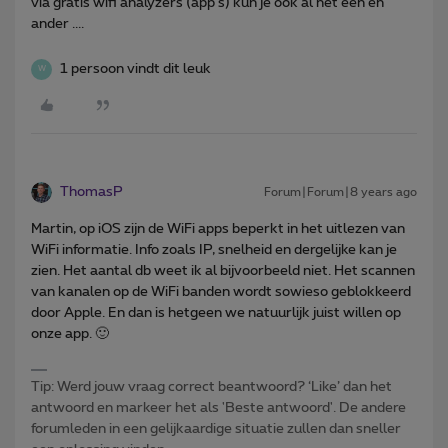
via gratis wifi analyzers (app's) kun je ook al het één en
ander ....
1 persoon vindt dit leuk
W
ThomasP
Forum|Forum|8 years ago
Martin, op iOS zijn de WiFi apps beperkt in het uitlezen van
WiFi informatie. Info zoals IP, snelheid en dergelijke kan je
zien. Het aantal db weet ik al bijvoorbeeld niet. Het scannen
van kanalen op de WiFi banden wordt sowieso geblokkeerd
door Apple. En dan is hetgeen we natuurlijk juist willen op
onze app. 🙂
Tip: Werd jouw vraag correct beantwoord? ‘Like’ dan het
antwoord en markeer het als 'Beste antwoord'. De andere
forumleden in een gelijkaardige situatie zullen dan sneller