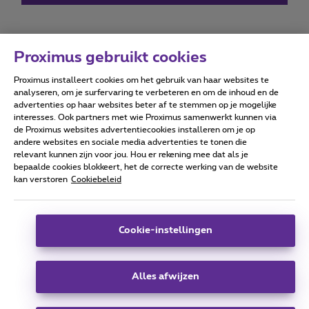
Proximus gebruikt cookies
Proximus installeert cookies om het gebruik van haar websites te
Forumvoorwaarden
Accessibility statement
analyseren, om je surfervaring te verbeteren en om de inhoud en de
advertenties op haar websites beter af te stemmen op je mogelijke
interesses. Ook partners met wie Proximus samenwerkt kunnen via
de Proximus websites advertentiecookies installeren om je op
andere websites en sociale media advertenties te tonen die
relevant kunnen zijn voor jou. Hou er rekening mee dat als je
Alle rechten voorbehouden. ©
2026
Proximus
bepaalde cookies blokkeert, het de correcte werking van de website
kan verstoren
Cookiebeleid
Algemene voorwaarden, consumenteninfo
Prijslijst en tarieven
Toegankelijkheid
Privacy
Cookiebeleid
Cookie manager
Bedrijfsgegevens
Deze website is gecreëerd en wordt beheerd conform het
Cookie-instellingen
Belgisch recht.
Koning Albert II-laan 27 - B-1030 Brussel.
Alles afwijzen
Carrier & Wholesale Solutions