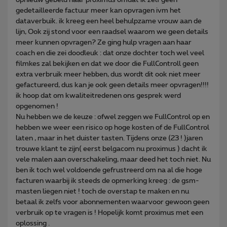
gedetailleerde factuur meer kan opvragen ivm het
dataverbuik. ik kreeg een heel behulpzame vrouw aan de
lijn, Ook zij stond voor een raadsel waarom we geen details
meer kunnen opvragen? Ze ging hulp vragen aan haar
coach en die zei doodleuk : dat onze dochter toch wel veel
filmkes zal bekijken en dat we door die FullControll geen
extra verbruik meer hebben, dus wordt dit ook niet meer
gefactureerd, dus kan je ook geen details meer opvragen!!!!
ik hoop dat om kwaliteitredenen ons gesprek werd
opgenomen !
Nu hebben we de keuze : ofwel zeggen we FullControl op en
hebben we weer een risico op hoge kosten of de FullControl
laten , maar in het duister tasten. Tijdens onze (23 ! )jaren
trouwe klant te zijn( eerst belgacom nu proximus ) dacht ik
vele malen aan overschakeling, maar deed het toch niet. Nu
ben ik toch wel voldoende gefrustreerd om na al die hoge
facturen waarbij ik steeds de opmerking kreeg : de gsm-
masten liegen niet ! toch de overstap te maken en nu
betaal ik zelfs voor abonnementen waarvoor gewoon geen
verbruik op te vragen is ! Hopelijk komt proximus met een
oplossing .