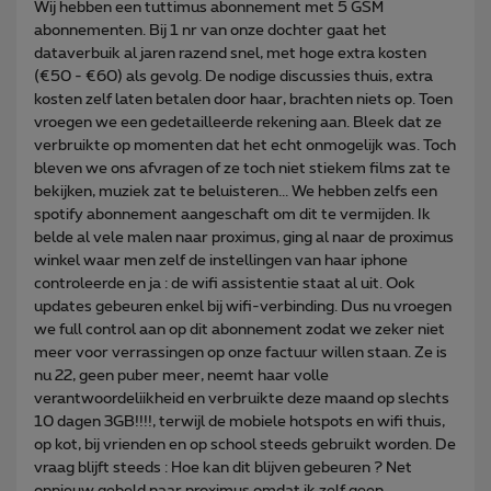
Wij hebben een tuttimus abonnement met 5 GSM
abonnementen. Bij 1 nr van onze dochter gaat het
dataverbuik al jaren razend snel, met hoge extra kosten
(€50 - €60) als gevolg. De nodige discussies thuis, extra
kosten zelf laten betalen door haar, brachten niets op. Toen
vroegen we een gedetailleerde rekening aan. Bleek dat ze
verbruikte op momenten dat het echt onmogelijk was. Toch
bleven we ons afvragen of ze toch niet stiekem films zat te
bekijken, muziek zat te beluisteren... We hebben zelfs een
spotify abonnement aangeschaft om dit te vermijden. Ik
belde al vele malen naar proximus, ging al naar de proximus
winkel waar men zelf de instellingen van haar iphone
controleerde en ja : de wifi assistentie staat al uit. Ook
updates gebeuren enkel bij wifi-verbinding. Dus nu vroegen
we full control aan op dit abonnement zodat we zeker niet
meer voor verrassingen op onze factuur willen staan. Ze is
nu 22, geen puber meer, neemt haar volle
verantwoordeliikheid en verbruikte deze maand op slechts
10 dagen 3GB!!!!, terwijl de mobiele hotspots en wifi thuis,
op kot, bij vrienden en op school steeds gebruikt worden. De
vraag blijft steeds : Hoe kan dit blijven gebeuren ? Net
opnieuw gebeld naar proximus omdat ik zelf geen