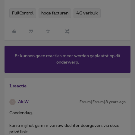
FullControl
hoge facturen
4G verbuik
Er kunnen geen reacties meer worden geplaatst op dit
onderwerp.
1 reactie
AkiW
Forum|Forum|8 years ago
A
Goedendag,
kan u mij het gsm nr van uw dochter doorgeven, via deze
privé link: