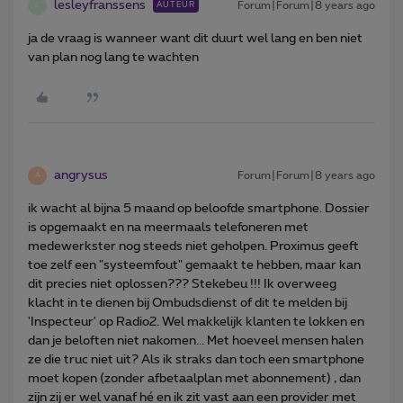
lesleyfranssens
Forum|Forum|8 years ago
AUTEUR
L
ja de vraag is wanneer want dit duurt wel lang en ben niet
van plan nog lang te wachten
angrysus
Forum|Forum|8 years ago
A
ik wacht al bijna 5 maand op beloofde smartphone. Dossier
is opgemaakt en na meermaals telefoneren met
medewerkster nog steeds niet geholpen. Proximus geeft
toe zelf een "systeemfout" gemaakt te hebben, maar kan
dit precies niet oplossen??? Stekebeu !!! Ik overweeg
klacht in te dienen bij Ombudsdienst of dit te melden bij
'Inspecteur' op Radio2. Wel makkelijk klanten te lokken en
dan je beloften niet nakomen... Met hoeveel mensen halen
ze die truc niet uit? Als ik straks dan toch een smartphone
moet kopen (zonder afbetaalplan met abonnement) , dan
zijn zij er wel vanaf hé en ik zit vast aan een provider met