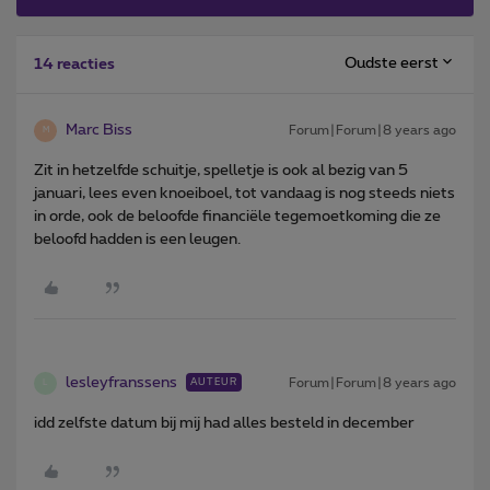
Oudste eerst
14 reacties
Marc Biss
Forum|Forum|8 years ago
M
Zit in hetzelfde schuitje, spelletje is ook al bezig van 5
januari, lees even knoeiboel, tot vandaag is nog steeds niets
in orde, ook de beloofde financiële tegemoetkoming die ze
beloofd hadden is een leugen.
lesleyfranssens
Forum|Forum|8 years ago
AUTEUR
L
idd zelfste datum bij mij had alles besteld in december