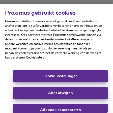
Proximus gebruikt cookies
Proximus installeert cookies om het gebruik van haar websites te
Forumvoorwaarden
Accessibility statement
analyseren, om je surfervaring te verbeteren en om de inhoud en de
advertenties op haar websites beter af te stemmen op je mogelijke
interesses. Ook partners met wie Proximus samenwerkt kunnen via
de Proximus websites advertentiecookies installeren om je op
andere websites en sociale media advertenties te tonen die
relevant kunnen zijn voor jou. Hou er rekening mee dat als je
Alle rechten voorbehouden. ©
2026
Proximus
bepaalde cookies blokkeert, het de correcte werking van de website
kan verstoren
Cookiebeleid
Algemene voorwaarden, consumenteninfo
Prijslijst en tarieven
Toegankelijkheid
Privacy
Cookiebeleid
Cookie manager
Bedrijfsgegevens
Deze website is gecreëerd en wordt beheerd conform het
Cookie-instellingen
Belgisch recht.
Koning Albert II-laan 27 - B-1030 Brussel.
Alles afwijzen
Carrier & Wholesale Solutions
Alle cookies accepteren
Proximus Group
|
Telindus