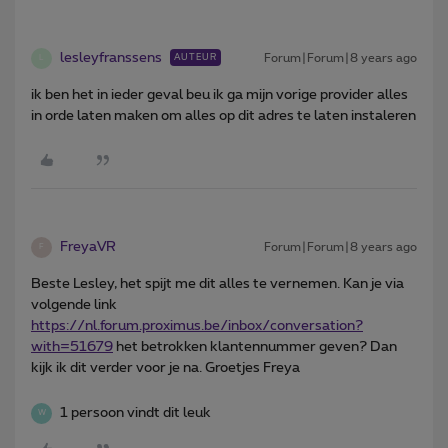
lesleyfranssens
Forum|Forum|8 years ago
AUTEUR
L
ik ben het in ieder geval beu ik ga mijn vorige provider alles
in orde laten maken om alles op dit adres te laten instaleren
FreyaVR
Forum|Forum|8 years ago
F
Beste Lesley, het spijt me dit alles te vernemen. Kan je via
volgende link
https://nl.
forum.proximus.be/inbox/conversation?
with=51679
het betrokken klantennummer geven? Dan
kijk ik dit verder voor je na. Groetjes Freya
1 persoon vindt dit leuk
W